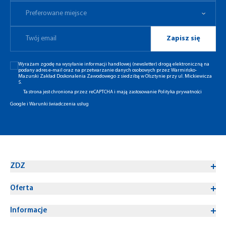
Preferowane miejsce
Zapisz się
Wyrażam zgodę na wysyłanie informacji handlowej (newsletter) drogą elektroniczną na
podany adres e-mail oraz na przetwarzanie danych osobowych przez Warmińsko-
Mazurski Zakład Doskonalenia Zawodowego z siedzibą w Olsztynie przy ul. Mickiewicza
5.
Ta strona jest chroniona przez reCAPTCHA i mają zastosowanie
Polityka prywatności
Google
i
Warunki świadczenia usług
ZDZ
Oferta
Informacje