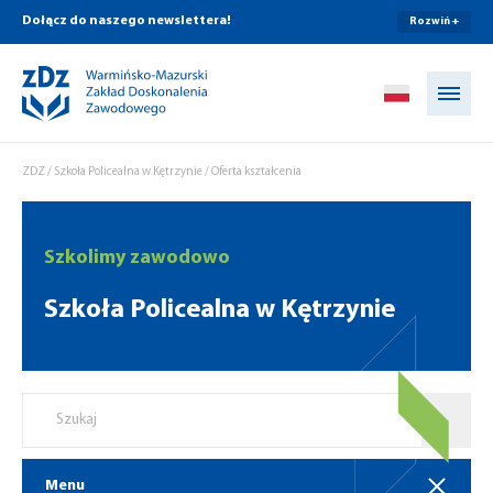
Dołącz do naszego newslettera!
Rozwiń +
Przejdź do treści
ZDZ
/
Szkoła Policealna w Kętrzynie
/
Oferta kształcenia
Szkolimy zawodowo
Szkoła Policealna w Kętrzynie
Menu