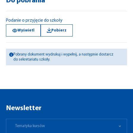
Do pobrania
Podanie o przyjęcie do szkoły
Wyświetl
Pobierz
Pobrany dokument wydrukuj i wypełnij, a następnie dostarcz
do sekretariatu szkoły.
Newsletter
Tematyka kursów
Preferowane miejsce
Tematyka kursów