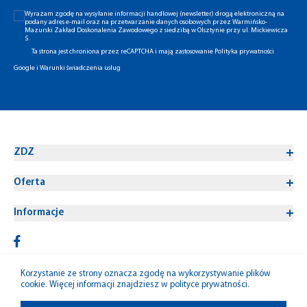
Wyrażam zgodę na wysyłanie informacji handlowej (newsletter) drogą elektroniczną na
podany adres e-mail oraz na przetwarzanie danych osobowych przez Warmińsko-
Mazurski Zakład Doskonalenia Zawodowego z siedzibą w Olsztynie przy ul. Mickiewicza
5.
Ta strona jest chroniona przez reCAPTCHA i mają zastosowanie
Polityka prywatności
Google
i
Warunki świadczenia usług
ZDZ
Oferta
Informacje
Korzystanie ze strony oznacza zgodę na wykorzystywanie plików
cookie. Więcej informacji znajdziesz w
polityce prywatności
.