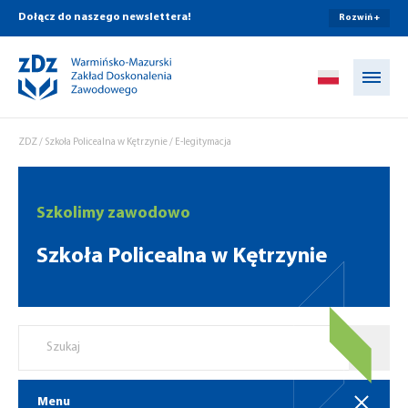
Dołącz do naszego newslettera!
Rozwiń +
Przejdź do treści
ZDZ
/
Szkoła Policealna w Kętrzynie
/
E-legitymacja
Szkolimy zawodowo
Szkoła Policealna w Kętrzynie
Menu