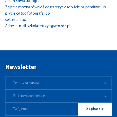
Adam Kowalski.jpg)
Zdjęcie można również dostarczyć osobiście na pendrive lub
płycie cd (od fotografa) do
sekretariatu.
Adres e-mail:
szkolaketrzyn@wmzdz.pl
Newsletter
Tematyka kursów
Preferowane miejsce
Tematyka kursów
Preferowane miejsce
Zapisz się