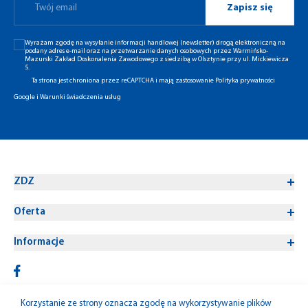
Zapisz się
Wyrażam zgodę na wysyłanie informacji handlowej (newsletter) drogą elektroniczną na
podany adres e-mail oraz na przetwarzanie danych osobowych przez Warmińsko-
Mazurski Zakład Doskonalenia Zawodowego z siedzibą w Olsztynie przy ul. Mickiewicza
5.
Ta strona jest chroniona przez reCAPTCHA i mają zastosowanie
Polityka prywatności
Google
i
Warunki świadczenia usług
ZDZ
Oferta
Informacje
Korzystanie ze strony oznacza zgodę na wykorzystywanie plików