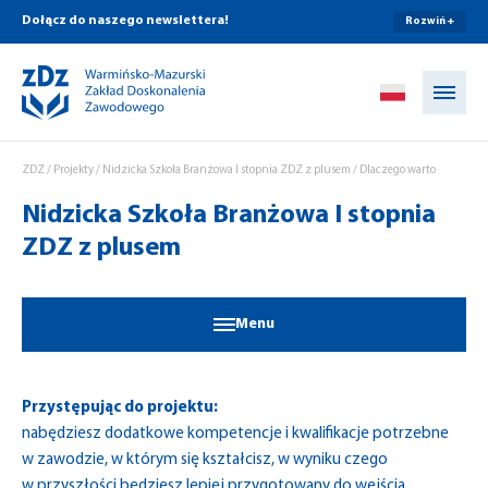
Dołącz do naszego newslettera!
Rozwiń +
Przejdź do treści
ZDZ
/
Projekty
/
Nidzicka Szkoła Branżowa I stopnia ZDZ z plusem
/
Dlaczego warto
Nidzicka Szkoła Branżowa I stopnia
ZDZ z plusem
Menu
Przystępując do projektu:
nabędziesz dodatkowe kompetencje i kwalifikacje potrzebne
w zawodzie, w którym się kształcisz, w wyniku czego
w przyszłości będziesz lepiej przygotowany do wejścia