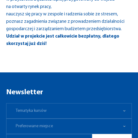
na otwarty rynek pracy,
nauczysz się pracy w zespole i radzenia sobie ze stresem,
poznasz zagadnienia związane z prowadzeniem działalności
gospodarczej i zarządzaniem budżetem przedsiębiorstwa.
Udział w projekcie jest całkowicie bezpłatny, dlatego
skorzystaj już dziś!
Newsletter
Tematyka kursów
Preferowane miejsce
Tematyka kursów
Preferowane miejsce