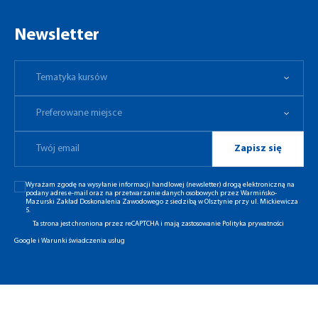
Newsletter
Tematyka kursów
Preferowane miejsce
Tematyka kursów
Preferowane miejsce
Zapisz się
Wyrażam zgodę na wysyłanie informacji handlowej (newsletter) drogą elektroniczną na
podany adres e-mail oraz na przetwarzanie danych osobowych przez Warmińsko-
Mazurski Zakład Doskonalenia Zawodowego z siedzibą w Olsztynie przy ul. Mickiewicza
5.
Ta strona jest chroniona przez reCAPTCHA i mają zastosowanie
Polityka prywatności
Google
i
Warunki świadczenia usług