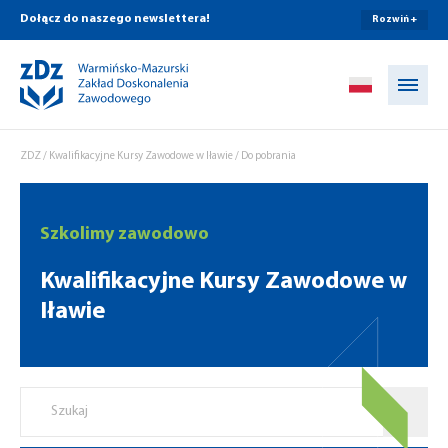
Dołącz do naszego newslettera!
Rozwiń +
Przejdź do treści
ZDZ
/
Kwalifikacyjne Kursy Zawodowe w Iławie
/
Do pobrania
Szkolimy zawodowo
Kwalifikacyjne Kursy Zawodowe w
Iławie