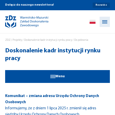
Dołącz do naszego newslettera!
Rozwiń +
Przejdź do treści
ZDZ
/
Projekty
/
Doskonalenie kadr instytucji rynku pracy
/
Do pobrania
Doskonalenie kadr instytucji rynku
pracy
Menu
Komunikat – zmiana adresu Urzędu Ochrony Danych
Osobowych
Informujemy, że z dniem 1 lipca 2025 r. zmienił się adres
siedziby Urzędu Ochrony Danych Osobowych.