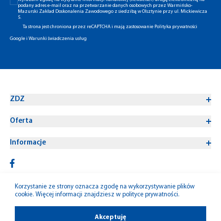
podany adres e-mail oraz na przetwarzanie danych osobowych przez Warmińsko-
Mazurski Zakład Doskonalenia Zawodowego z siedzibą w Olsztynie przy ul. Mickiewicza
5.
Ta strona jest chroniona przez reCAPTCHA i mają zastosowanie
Polityka prywatności
Google
i
Warunki świadczenia usług
ZDZ
Oferta
Informacje
Korzystanie ze strony oznacza zgodę na wykorzystywanie plików
cookie. Więcej informacji znajdziesz w
polityce prywatności
.
© 1992-2026 W-M ZDZ
Akceptuję