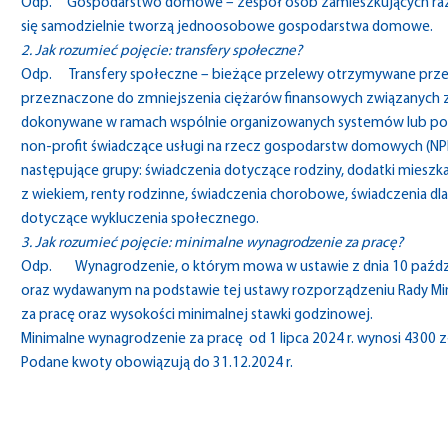
Odp. Gospodarstwo domowe – zespół osób zamieszkujących raze
się samodzielnie tworzą jednoosobowe gospodarstwa domowe.
2. Jak rozumieć pojęcie: transfery społeczne?
Odp. Transfery społeczne – bieżące przelewy otrzymywane prze
przeznaczone do zmniejszenia ciężarów finansowych związanych z
dokonywane w ramach wspólnie organizowanych systemów lub poza
non-profit świadczące usługi na rzecz gospodarstw domowych (N
następujące grupy: świadczenia dotyczące rodziny, dodatki mieszk
z wiekiem, renty rodzinne, świadczenia chorobowe, świadczenia dl
dotyczące wykluczenia społecznego.
3. Jak rozumieć pojęcie: minimalne wynagrodzenie za pracę?
Odp. Wynagrodzenie, o którym mowa w ustawie z dnia 10 paździe
oraz wydawanym na podstawie tej ustawy rozporządzeniu Rady Mi
za pracę oraz wysokości minimalnej stawki godzinowej.
Minimalne wynagrodzenie za pracę od 1 lipca 2024 r. wynosi 4300 z
Podane kwoty obowiązują do 31.12.2024 r.