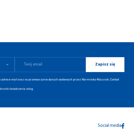
Zapisz się
ny adres e-mail oraz na przetwarzanie danych osobowych przez Warmińsko-Mazurski Zakład
arunki świadczenia usług
Social media