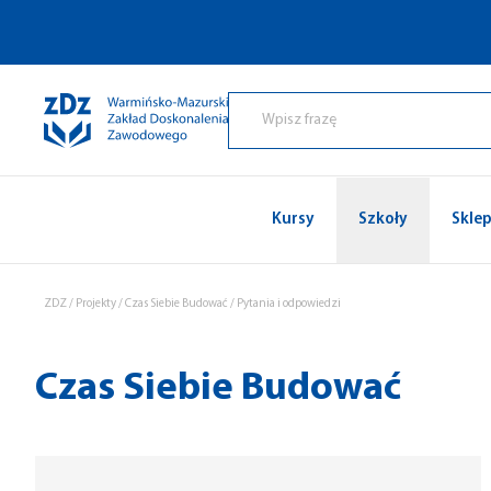
Przejdź do treści
Kursy
Szkoły
Skle
ZDZ
/
Projekty
/
Czas Siebie Budować
/
Pytania i odpowiedzi
Czas Siebie Budować