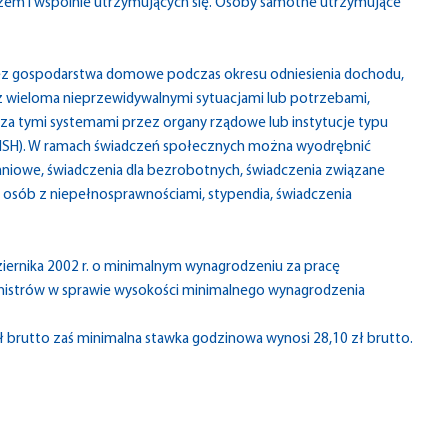
m i wspólnie utrzymujących się. Osoby samotne utrzymujące
z gospodarstwa domowe podczas okresu odniesienia dochodu,
 wieloma nieprzewidywalnymi sytuacjami lub potrzebami,
 tymi systemami przez organy rządowe lub instytucje typu
PISH). W ramach świadczeń społecznych można wyodrębnić
aniowe, świadczenia dla bezrobotnych, świadczenia związane
a osób z niepełnosprawnościami, stypendia, świadczenia
rnika 2002 r. o minimalnym wynagrodzeniu za pracę
nistrów w sprawie wysokości minimalnego wynagrodzenia
ł brutto zaś minimalna stawka godzinowa wynosi 28,10 zł brutto.