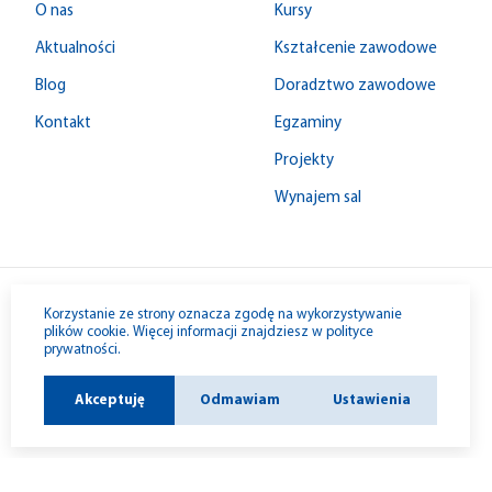
O nas
Kursy
Aktualności
Kształcenie zawodowe
Blog
Doradztwo zawodowe
Kontakt
Egzaminy
Projekty
Wynajem sal
© 1992-2026 W-M ZDZ
Korzystanie ze strony oznacza zgodę na wykorzystywanie
plików cookie. Więcej informacji znajdziesz w
polityce
prywatności
.
Akceptuję
Odmawiam
Ustawienia