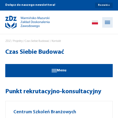
Dołącz do naszego newslettera!
Rozwiń +
Przejdź do treści
ZDZ
/
Projekty
/
Czas Siebie Budować
/
Kontakt
Czas Siebie Budować
Menu
Punkt rekrutacyjno-konsultacyjny
Centrum Szkoleń Branżowych