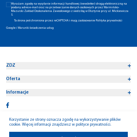
Wyrażam zgodę na wysyłanie informacji handlowej (newsletter) drogą elektroniczną na
podany adres e-mail oraz na przetwarzanie danych osobowych przez Warmińsko-
Mazurski Zakład Doskonalenia Zawodowego z siedzibą w Olsztynie przy ul. Mickiewicza
5.
Ta strona jest chroniona przez reCAPTCHA i mają zastosowanie
Polityka prywatności
Google
i
Warunki świadczenia usług
ZDZ
Oferta
Informacje
Korzystanie ze strony oznacza zgodę na wykorzystywanie plików
cookie. Więcej informacji znajdziesz w
polityce prywatności
.