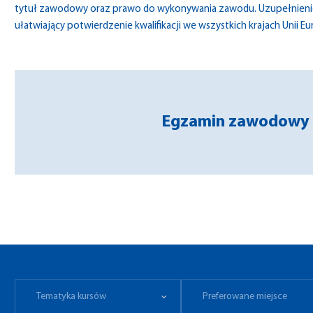
tytuł zawodowy oraz prawo do wykonywania zawodu. Uzupełnienie
ułatwiający potwierdzenie kwalifikacji we wszystkich krajach Unii Eu
Egzamin zawodowy 
Tematyka kursów
Preferowane miejsce
Tematyka kursów
Preferowane miejsce