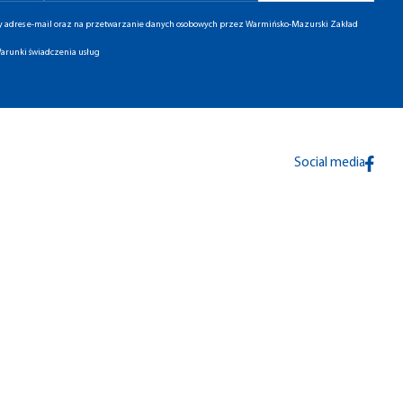
ny adres e-mail oraz na przetwarzanie danych osobowych przez Warmińsko-Mazurski Zakład
arunki świadczenia usług
Social media