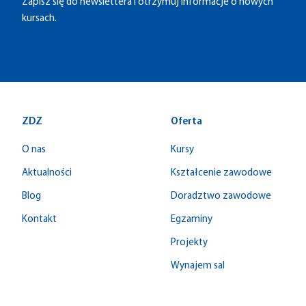
Zapisz się do newslettera i otrzymuj informacje o nowych
kursach.
ZDZ
Oferta
O nas
Kursy
Aktualności
Kształcenie zawodowe
Blog
Doradztwo zawodowe
Kontakt
Egzaminy
Projekty
Wynajem sal