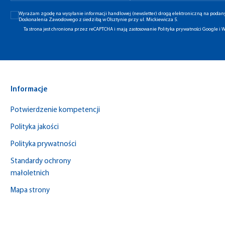
Wyrażam zgodę na wysyłanie informacji handlowej (newsletter) drogą elektroniczną na poda
Doskonalenia Zawodowego z siedzibą w Olsztynie przy ul. Mickiewicza 5.
Ta strona jest chroniona przez reCAPTCHA i mają zastosowanie
Polityka prywatności Google
i
W
Informacje
Potwierdzenie kompetencji
Polityka jakości
Polityka prywatności
Standardy ochrony
małoletnich
Mapa strony