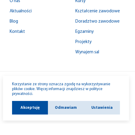
O nas
Kursy
Aktualności
Kształcenie zawodowe
Blog
Doradztwo zawodowe
Kontakt
Egzaminy
Projekty
Wynajem sal
© 1992-2026 W-M ZDZ
Korzystanie ze strony oznacza zgodę na wykorzystywanie
plików cookie. Więcej informacji znajdziesz w
polityce
prywatności
.
Akceptuję
Odmawiam
Ustawienia