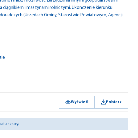
rolne i masz możliwość zarządzania innymi gospodarstwami.
 ciągnikiem i maszynami rolniczymi. Ukończenie kierunku
 i doradczych (Urzędach Gminy, Starostwie Powiatowym, Agencji
zie
Wyświetl
Pobierz
atu szkoły.