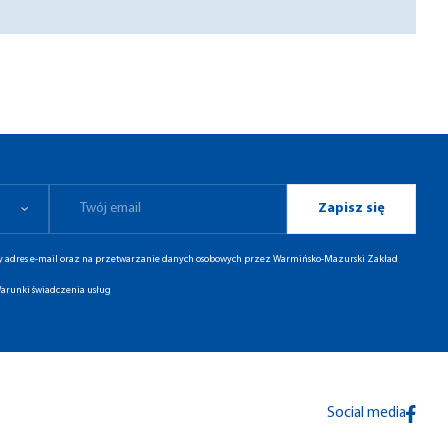
Zapisz się
ny adres e-mail oraz na przetwarzanie danych osobowych przez Warmińsko-Mazurski Zakład
arunki świadczenia usług
Social media