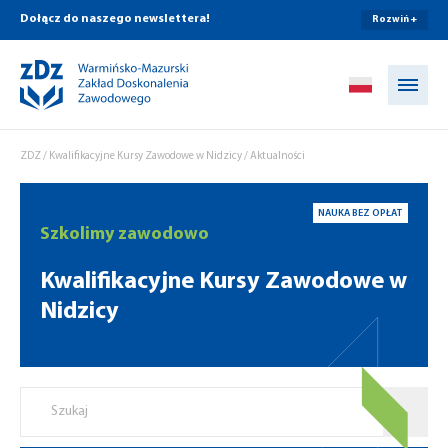
Dołącz do naszego newslettera!
Rozwiń +
Przejdź do treści
ZDZ
/
Kwalifikacyjne Kursy Zawodowe w Nidzicy
/
Aktualności
NAUKA BEZ OPŁAT
Szkolimy zawodowo
Kwalifikacyjne Kursy Zawodowe w
Nidzicy