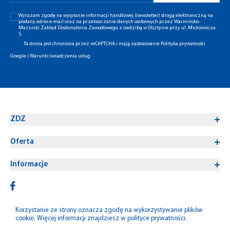
Wyrażam zgodę na wysyłanie informacji handlowej (newsletter) drogą elektroniczną na
podany adres e-mail oraz na przetwarzanie danych osobowych przez Warmińsko-
Mazurski Zakład Doskonalenia Zawodowego z siedzibą w Olsztynie przy ul. Mickiewicza
5.
Ta strona jest chroniona przez reCAPTCHA i mają zastosowanie
Polityka prywatności
Google
i
Warunki świadczenia usług
ZDZ
Oferta
Informacje
Korzystanie ze strony oznacza zgodę na wykorzystywanie plików
cookie. Więcej informacji znajdziesz w
polityce prywatności
.