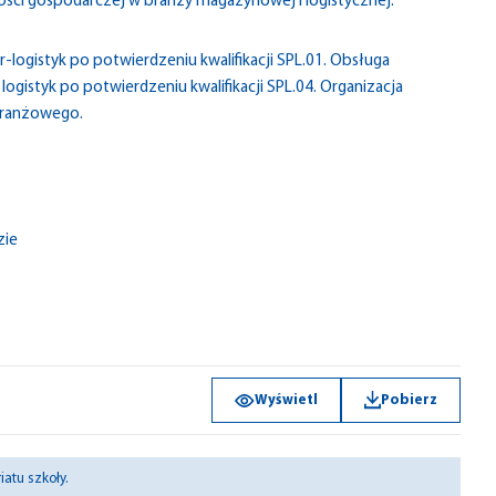
ości gospodarczej w branży magazynowej i logistycznej.
ogistyk po potwierdzeniu kwalifikacji SPL.01. Obsługa
styk po potwierdzeniu kwalifikacji SPL.04. Organizacja
 branżowego.
zie
Wyświetl
Pobierz
atu szkoły.