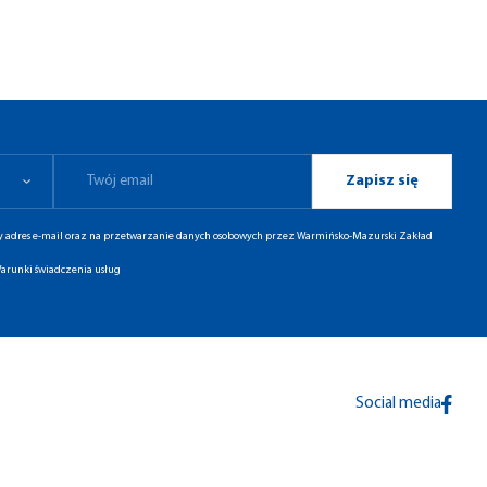
Zapisz się
ny adres e-mail oraz na przetwarzanie danych osobowych przez Warmińsko-Mazurski Zakład
arunki świadczenia usług
Social media