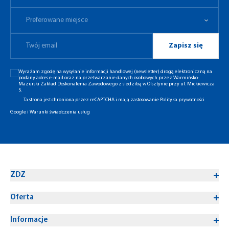
Preferowane miejsce
Zapisz się
Wyrażam zgodę na wysyłanie informacji handlowej (newsletter) drogą elektroniczną na
podany adres e-mail oraz na przetwarzanie danych osobowych przez Warmińsko-
Mazurski Zakład Doskonalenia Zawodowego z siedzibą w Olsztynie przy ul. Mickiewicza
5.
Ta strona jest chroniona przez reCAPTCHA i mają zastosowanie
Polityka prywatności
Google
i
Warunki świadczenia usług
ZDZ
Oferta
Informacje