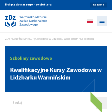
Dołącz do naszego newslettera!
Rozwiń +
Przejdź do treści
ZDZ
/
Kwalifikacyjne Kursy Zawodowe w Lidzbarku Warmińskim
/
Do pobrania
Szkolimy zawodowo
Kwalifikacyjne Kursy Zawodowe w
Lidzbarku Warmińskim