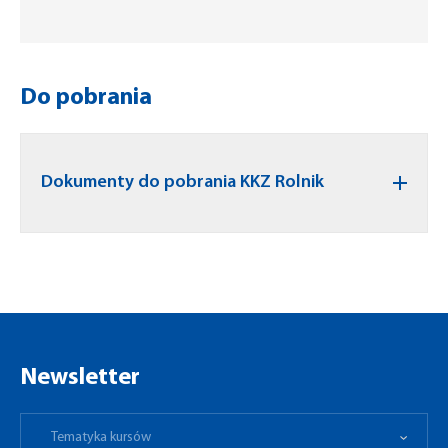
Do pobrania
Dokumenty do pobrania KKZ Rolnik
Newsletter
Tematyka kursów
Preferowane miejsce
Tematyka kursów