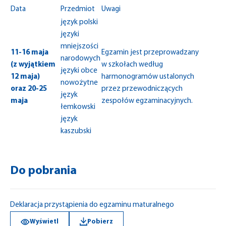
Data
Przedmiot
Uwagi
język polski
języki
mniejszości
11-16 maja
Egzamin jest przeprowadzany
narodowych
(z wyjątkiem
w szkołach według
języki obce
12 maja)
harmonogramów ustalonych
nowożytne
oraz 20-25
przez przewodniczących
język
maja
zespołów egzaminacyjnych.
łemkowski
język
kaszubski
Do pobrania
Deklaracja przystąpienia do egzaminu maturalnego
Wyświetl
Pobierz