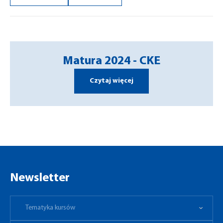
Matura 2024 - CKE
Czytaj więcej
Newsletter
Tematyka kursów
Preferowane miejsce
Tematyka kursów