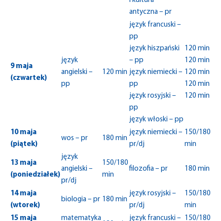
i kultura
antyczna – pr
język francuski –
pp
język hiszpański
120 min
język
– pp
120 min
9 maja
angielski –
120 min
język niemiecki –
120 min
(czwartek)
pp
pp
120 min
język rosyjski –
120 min
pp
język włoski – pp
10 maja
język niemiecki –
150/180
wos – pr
180 min
(piątek)
pr/dj
min
język
13 maja
150/180
angielski –
filozofia – pr
180 min
(poniedziałek)
min
pr/dj
14 maja
język rosyjski –
150/180
biologia – pr
180 min
(wtorek)
pr/dj
min
15 maja
matematyka
język francuski –
150/180