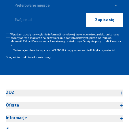
Preferowane miejsce
Zapisz się
Wyrażam zgodę na wysyłanie informacji handlowej (newsletter) drogą elektroniczną na
podany adres e-mail oraz na przetwarzanie danych osobowych przez Warmińsko-
Mazurski Zakład Doskonalenia Zawodowego z siedzibą w Olsztynie przy ul. Mickiewicza
5.
Ta strona jest chroniona przez reCAPTCHA i mają zastosowanie
Polityka prywatności
Google
i
Warunki świadczenia usług
ZDZ
Oferta
Informacje