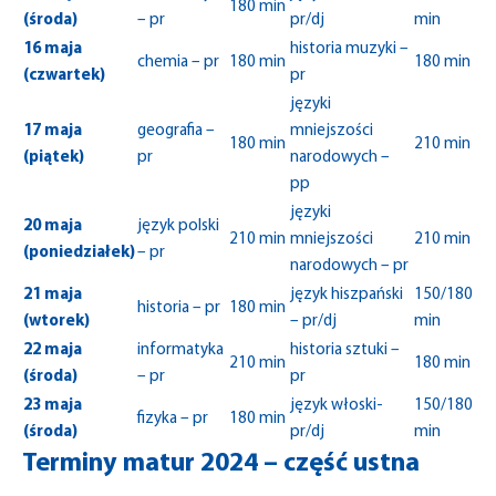
180 min
(środa)
– pr
pr/dj
min
16 maja
historia muzyki –
chemia – pr
180 min
180 min
(czwartek)
pr
języki
17 maja
geografia –
mniejszości
180 min
210 min
(piątek)
pr
narodowych –
pp
języki
20 maja
język polski
210 min
mniejszości
210 min
(poniedziałek)
– pr
narodowych – pr
21 maja
język hiszpański
150/180
historia – pr
180 min
(wtorek)
– pr/dj
min
22 maja
informatyka
historia sztuki –
210 min
180 min
(środa)
– pr
pr
23 maja
język włoski-
150/180
fizyka – pr
180 min
(środa)
pr/dj
min
Terminy matur 2024 – część ustna