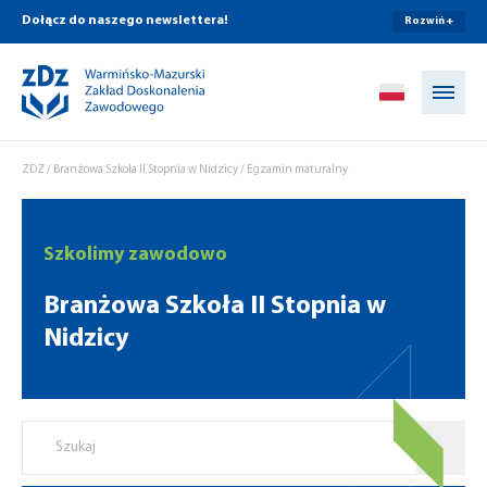
Dołącz do naszego newslettera!
Rozwiń +
Przejdź do treści
ZDZ
/
Branżowa Szkoła II Stopnia w Nidzicy
/
Egzamin maturalny
Szkolimy zawodowo
Branżowa Szkoła II Stopnia w
Nidzicy