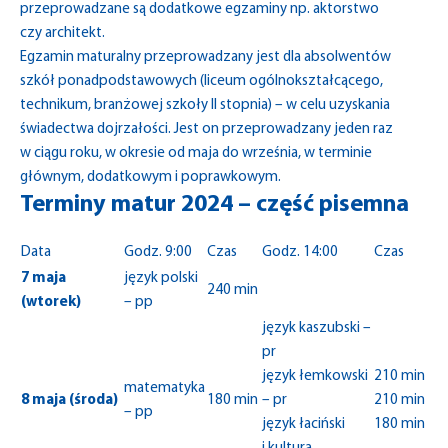
przeprowadzane są dodatkowe egzaminy np. aktorstwo
czy architekt.
Egzamin maturalny przeprowadzany jest dla absolwentów
szkół ponadpodstawowych (liceum ogólnokształcącego,
technikum, branżowej szkoły II stopnia) – w celu uzyskania
świadectwa dojrzałości. Jest on przeprowadzany jeden raz
w ciągu roku, w okresie od maja do września, w terminie
głównym, dodatkowym i poprawkowym.
Terminy matur 2024 – część pisemna
Data
Godz. 9:00
Czas
Godz. 14:00
Czas
7 maja
język polski
240 min
(wtorek)
– pp
język kaszubski –
pr
język łemkowski
210 min
matematyka
8 maja (środa)
180 min
– pr
210 min
– pp
język łaciński
180 min