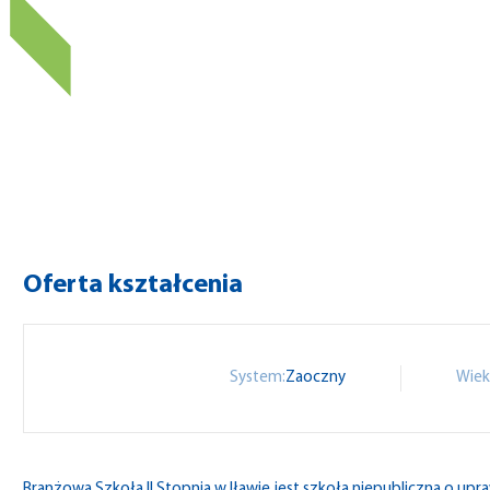
Oferta kształcenia
System:
Zaoczny
Wiek
Branżowa Szkoła II Stopnia w Iławie jest szkołą niepubliczną o up