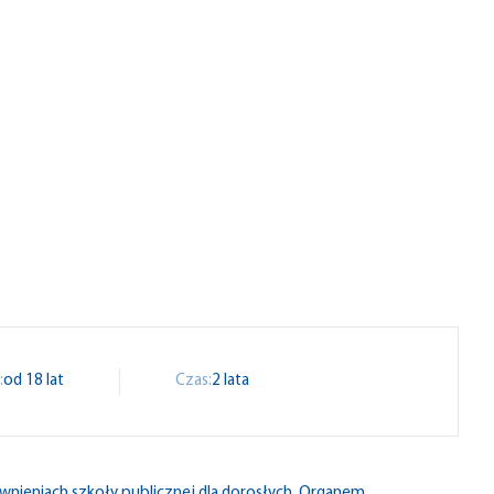
:
od 18 lat
Czas:
2 lata
rawnieniach szkoły publicznej dla dorosłych. Organem