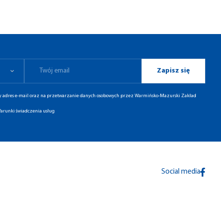
Zapisz się
ny adres e-mail oraz na przetwarzanie danych osobowych przez Warmińsko-Mazurski Zakład
arunki świadczenia usług
Social media