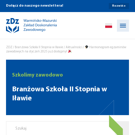
Dołącz do naszego newslettera!
Rozwiń +
Przejdź do treści
ZDZ
/
Branżowa Szkoła II Stopnia w Iławie
/
Aktualności
/
Harmonogram egzaminów
zawodowych na styczeń 2025 już dostępny!
Szkolimy zawodowo
Branżowa Szkoła II Stopnia w
Iławie