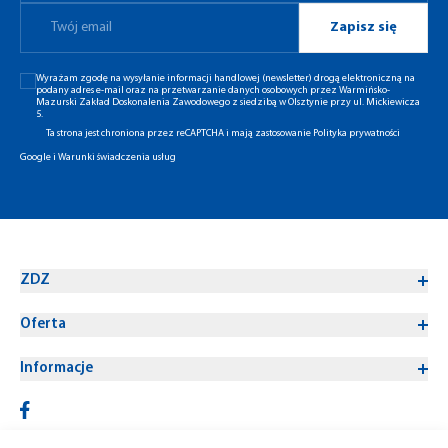
Zapisz się
Wyrażam zgodę na wysyłanie informacji handlowej (newsletter) drogą elektroniczną na
podany adres e-mail oraz na przetwarzanie danych osobowych przez Warmińsko-
Mazurski Zakład Doskonalenia Zawodowego z siedzibą w Olsztynie przy ul. Mickiewicza
5.
Ta strona jest chroniona przez reCAPTCHA i mają zastosowanie
Polityka prywatności
Google
i
Warunki świadczenia usług
ZDZ
Oferta
Informacje