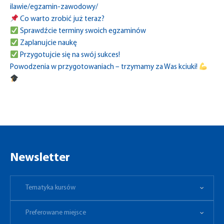
ilawie/egzamin-zawodowy/
Co warto zrobić już teraz?
Sprawdźcie terminy swoich egzaminów
Zaplanujcie naukę
Przygotujcie się na swój sukces!
Powodzenia w przygotowaniach – trzymamy za Was kciuki!
Newsletter
Tematyka kursów
Preferowane miejsce
Tematyka kursów
Preferowane miejsce