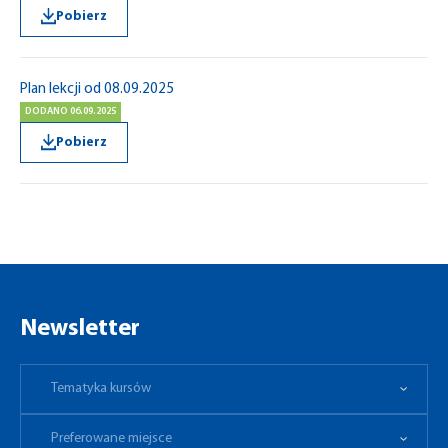
Pobierz
Plan lekcji od 08.09.2025
DODANO 06.09.2025
Pobierz
Newsletter
Tematyka kursów
Preferowane miejsce
Tematyka kursów
Preferowane miejsce