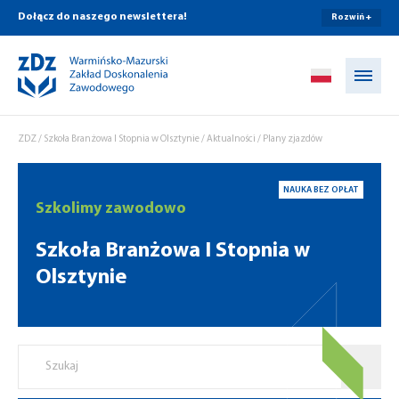
Dołącz do naszego newslettera!
Rozwiń +
Przejdź do treści
ZDZ
/
Szkoła Branżowa I Stopnia w Olsztynie
/
Aktualności
/
Plany zjazdów
NAUKA BEZ OPŁAT
Szkolimy zawodowo
Szkoła Branżowa I Stopnia w
Olsztynie