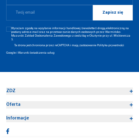
Zapisz się
Wyrażam zgodę na wysyłanie informacji handlowej (newsletter) drogą elektroniczną na
podany adres e-mail oraz na przetwarzanie danych osobowych przez Warmińsko-
Mazurski Zakład Doskonalenia Zawodowego z siedzibą w Olsztynie przy ul. Mickiewicza
5.
Ta strona jest chroniona przez reCAPTCHA i mają zastosowanie
Polityka prywatności
Google
i
Warunki świadczenia usług
ZDZ
Oferta
Informacje