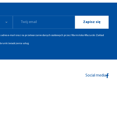
Zapisz się
ny adres e-mail oraz na przetwarzanie danych osobowych przez Warmińsko-Mazurski Zakład
arunki świadczenia usług
Social media