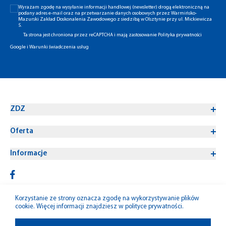
Wyrażam zgodę na wysyłanie informacji handlowej (newsletter) drogą elektroniczną na
podany adres e-mail oraz na przetwarzanie danych osobowych przez Warmińsko-
Mazurski Zakład Doskonalenia Zawodowego z siedzibą w Olsztynie przy ul. Mickiewicza
5.
Ta strona jest chroniona przez reCAPTCHA i mają zastosowanie
Polityka prywatności
Google
i
Warunki świadczenia usług
ZDZ
Oferta
Informacje
Korzystanie ze strony oznacza zgodę na wykorzystywanie plików
cookie. Więcej informacji znajdziesz w
polityce prywatności
.