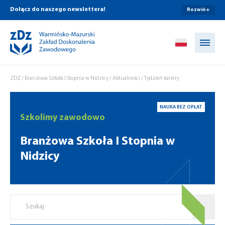
Dołącz do naszego newslettera!
Rozwiń +
Przejdź do treści
ZDZ
/
Branżowa Szkoła I Stopnia w Nidzicy
/
Aktualności
/
Tydzień kariery
NAUKA BEZ OPŁAT
Szkolimy zawodowo
Branżowa Szkoła I Stopnia w
Nidzicy