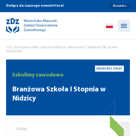
Dołącz do naszego newslettera!
Rozwiń +
Przejdź do treści
ZDZ
/
Branżowa Szkoła I Stopnia w Nidzicy
/
Aktualności
/
Szkolenie CNC w pełni
rozkręcone!
NAUKA BEZ OPŁAT
Szkolimy zawodowo
Branżowa Szkoła I Stopnia w
Nidzicy