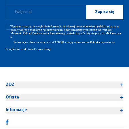
Zapisz się
Wyrażam zgodę na wysyłanie informacji handlowej (newsletter) drogą elektroniczną na
podany adres e-mail oraz na przetwarzanie danych osobowych przez Warmińsko-
Mazurski Zakład Doskonalenia Zawodowego z siedzibą w Olsztynie przy ul. Mickiewicza
5.
Ta strona jest chroniona przez reCAPTCHA i mają zastosowanie
Polityka prywatności
Google
i
Warunki świadczenia usług
ZDZ
Oferta
Informacje