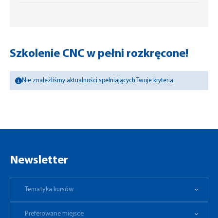
Szkolenie CNC w pełni rozkręcone!
Nie znaleźliśmy aktualności spełniających Twoje kryteria
Newsletter
Tematyka kursów
Preferowane miejsce
Tematyka kursów
Preferowane miejsce