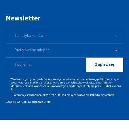
Newsletter
Tematyka kursów
Preferowane miejsce
Tematyka kursów
Preferowane miejsce
Zapisz się
Wyrażam zgodę na wysyłanie informacji handlowej (newsletter) drogą elektroniczną na
podany adres e-mail oraz na przetwarzanie danych osobowych przez Warmińsko-
Mazurski Zakład Doskonalenia Zawodowego z siedzibą w Olsztynie przy ul. Mickiewicza
5.
Ta strona jest chroniona przez reCAPTCHA i mają zastosowanie
Polityka prywatności
Google
i
Warunki świadczenia usług