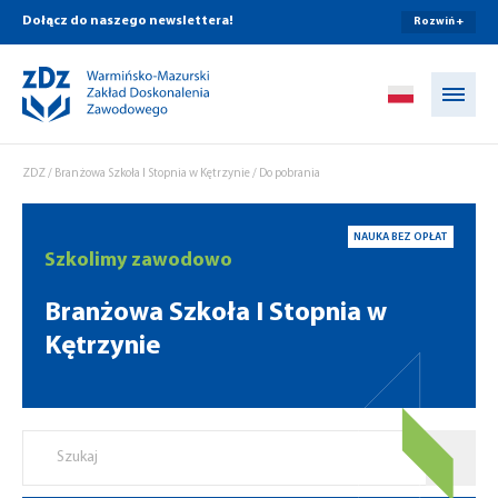
Dołącz do naszego newslettera!
Rozwiń +
Przejdź do treści
ZDZ
/
Branżowa Szkoła I Stopnia w Kętrzynie
/
Do pobrania
NAUKA BEZ OPŁAT
Szkolimy zawodowo
Branżowa Szkoła I Stopnia w
Kętrzynie