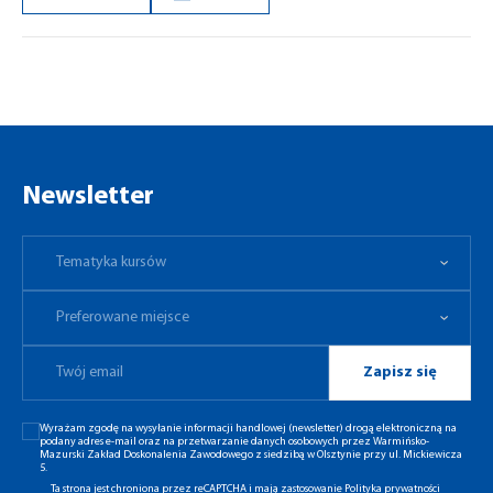
Newsletter
Tematyka kursów
Preferowane miejsce
Tematyka kursów
Preferowane miejsce
Zapisz się
Wyrażam zgodę na wysyłanie informacji handlowej (newsletter) drogą elektroniczną na
podany adres e-mail oraz na przetwarzanie danych osobowych przez Warmińsko-
Mazurski Zakład Doskonalenia Zawodowego z siedzibą w Olsztynie przy ul. Mickiewicza
5.
Ta strona jest chroniona przez reCAPTCHA i mają zastosowanie
Polityka prywatności