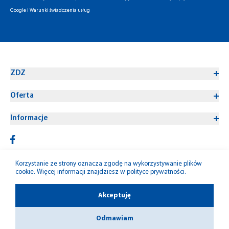
Google
i
Warunki świadczenia usług
ZDZ
Oferta
Informacje
Korzystanie ze strony oznacza zgodę na wykorzystywanie plików
cookie. Więcej informacji znajdziesz w
polityce prywatności
.
© 1992-2026 W-M ZDZ
Akceptuję
Odmawiam