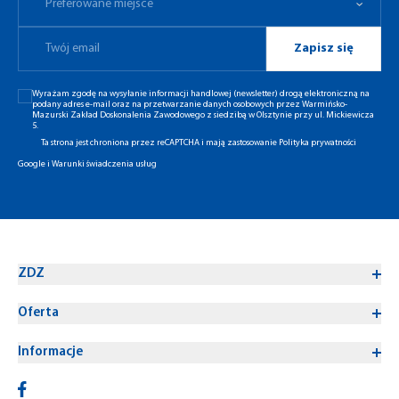
Preferowane miejsce
Zapisz się
Wyrażam zgodę na wysyłanie informacji handlowej (newsletter) drogą elektroniczną na
podany adres e-mail oraz na przetwarzanie danych osobowych przez Warmińsko-
Mazurski Zakład Doskonalenia Zawodowego z siedzibą w Olsztynie przy ul. Mickiewicza
5.
Ta strona jest chroniona przez reCAPTCHA i mają zastosowanie
Polityka prywatności
Google
i
Warunki świadczenia usług
ZDZ
Oferta
Informacje