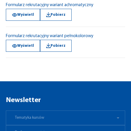
Formularz rekrutacyjny wariant achromatyczny
Wyświetl
Pobierz
Formularz rekrutacyjny wariant pełnokolorowy
Wyświetl
Pobierz
Newsletter
Tematyka kursów
Preferowane miejsce
Tematyka kursów