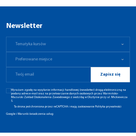
Newsletter
Tematyka kursów
Preferowane miejsce
Tematyka kursów
Preferowane miejsce
Zapisz się
Wyrażam zgodę na wysyłanie informacji handlowej (newsletter) drogą elektroniczną na
podany adres e-mail oraz na przetwarzanie danych osobowych przez Warmińsko-
Mazurski Zakład Doskonalenia Zawodowego z siedzibą w Olsztynie przy ul. Mickiewicza
5.
Ta strona jest chroniona przez reCAPTCHA i mają zastosowanie
Polityka prywatności
Google
i
Warunki świadczenia usług