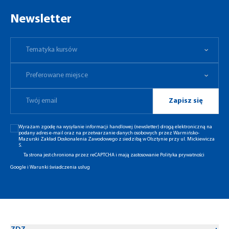
Newsletter
Tematyka kursów
Preferowane miejsce
Tematyka kursów
Preferowane miejsce
Zapisz się
Wyrażam zgodę na wysyłanie informacji handlowej (newsletter) drogą elektroniczną na
podany adres e-mail oraz na przetwarzanie danych osobowych przez Warmińsko-
Mazurski Zakład Doskonalenia Zawodowego z siedzibą w Olsztynie przy ul. Mickiewicza
5.
Ta strona jest chroniona przez reCAPTCHA i mają zastosowanie
Polityka prywatności
Google
i
Warunki świadczenia usług