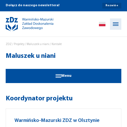
Dołącz do naszego newslettera!
Rozwiń +
Przejdź do treści
ZDZ
/
Projekty
/
Maluszek u niani
/
Kontakt
Maluszek u niani
Menu
Koordynator projektu
Warmińsko-Mazurski ZDZ w Olsztynie