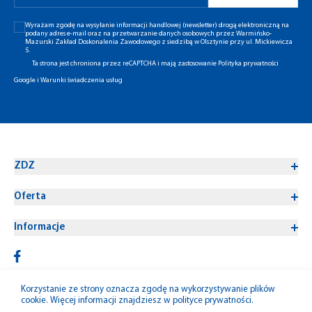
Wyrażam zgodę na wysyłanie informacji handlowej (newsletter) drogą elektroniczną na
podany adres e-mail oraz na przetwarzanie danych osobowych przez Warmińsko-
Mazurski Zakład Doskonalenia Zawodowego z siedzibą w Olsztynie przy ul. Mickiewicza
5.
Ta strona jest chroniona przez reCAPTCHA i mają zastosowanie
Polityka prywatności
Google
i
Warunki świadczenia usług
ZDZ
Oferta
Informacje
Korzystanie ze strony oznacza zgodę na wykorzystywanie plików
cookie. Więcej informacji znajdziesz w
polityce prywatności
.