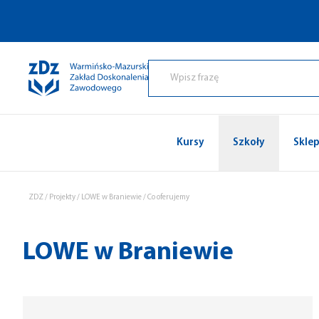
Przejdź do treści
Kursy
Szkoły
Skle
ZDZ
/
Projekty
/
LOWE w Braniewie
/
Co oferujemy
LOWE w Braniewie