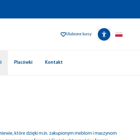
Ulubione kursy
i
Placówki
Kontakt
niewie, które dzięki m.in. zakupionym meblom i maszynom