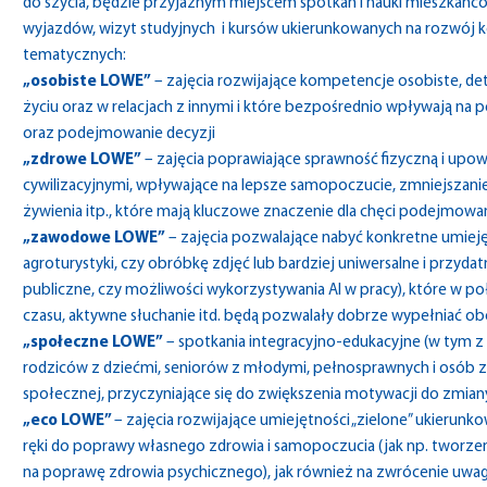
do szycia, będzie przyjaznym miejscem spotkań i nauki mieszkańc
wyjazdów, wizyt studyjnych i kursów ukierunkowanych na rozwój kom
tematycznych:
„osobiste LOWE”
– zajęcia rozwijające kompetencje osobiste, de
życiu oraz w relacjach z innymi i które bezpośrednio wpływają na 
oraz podejmowanie decyzji
„zdrowe LOWE”
– zajęcia poprawiające sprawność fizyczną i upo
cywilizacyjnymi, wpływające na lepsze samopoczucie, zmniejszani
żywienia itp., które mają kluczowe znaczenie dla chęci podejmow
„zawodowe LOWE”
– zajęcia pozwalające nabyć konkretne umieję
agroturystyki, czy obróbkę zdjęć lub bardziej uniwersalne i przydatn
publiczne, czy możliwości wykorzystywania AI w pracy), które w poł
czasu, aktywne słuchanie itd. będą pozwalały dobrze wypełniać o
„społeczne LOWE”
– spotkania integracyjno-edukacyjne (w tym z u
rodziców z dziećmi, seniorów z młodymi, pełnosprawnych i osób z 
społecznej, przyczyniające się do zwiększenia motywacji do zmian
„eco LOWE”
– zajęcia rozwijające umiejętności „zielone” ukieru
ręki do poprawy własnego zdrowia i samopoczucia (jak np. tworz
na poprawę zdrowia psychicznego), jak również na zwrócenie uwagi 