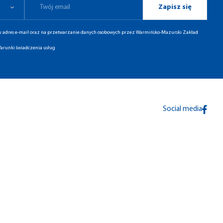
Zapisz się
ny adres e-mail oraz na przetwarzanie danych osobowych przez Warmińsko-Mazurski Zakład
arunki świadczenia usług
Social media