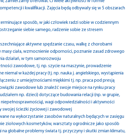
ów, zamierzamy oferować Ci wiele aktywności w formie
petencji i kwalifikacji. Zajęcia będą odbywały się w 5 obszarach
terminujące sposób, w jaki człowiek radzi sobie w codziennym
postrzeganie siebie samego, radzenie sobie ze stresem
wszechniające aktywne spędzanie czasu, walkę z chorobami
e masy ciała, wzmocnienie odporności, poznanie zasad zdrowego
ania działań, w tym samorozwoju
tności zawodowe, tj. np. szycie na maszynie, prowadzenie
e niemal w każdej pracy (tj. np. nauka j. angielskiego, wystąpienia
ączeniu z umiejętnościami miękkimi tj. np. praca pod presją
bowiązki zawodowe lub znaleźć swoje miejsce na rynku pracy
działem np. dzieci) dotyczące budowania relacji (np. w grupie,
niepełnosprawnością), wagi odpowiedzialności i aktywności
y swojej ścieżki życiowej i zawodowej
nkowane na wykorzystanie zasobów naturalnych będących w zasięgu
enie ziołowych kosmetyków, warsztaty ogrodnicze jako sposób
na globalne problemy świata tj. przyczyny i skutki zmian klimatu,