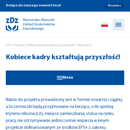
Dołącz do naszego newslettera!
Rozwiń +
Przejdź do treści
ZDZ
/
Projekty
/
Kobiece kadry kształtują przyszłość!
/
Rekrutacja
Kobiece kadry kształtują przyszłość!
Menu
Nabór do projektu prowadzony jest w formie otwartej i ciągłej,
a Uczestniczki będą przyjmowane na bieżąco, o ile spełnią
kryteria rekrutacji (tj. miejsce zamieszkania, status na rynku
pracy, nie otrzymywanie jednocześnie wsparcia w innym
projekcie dofinansowanym ze środków EFS+ z zakresu