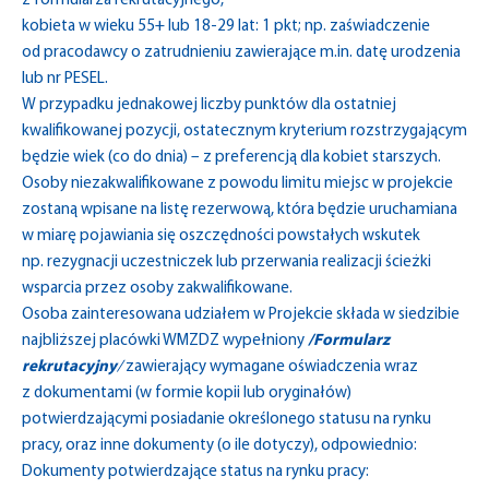
z formularza rekrutacyjnego,
kobieta w wieku 55+ lub 18-29 lat: 1 pkt; np. zaświadczenie
od pracodawcy o zatrudnieniu zawierające m.in. datę urodzenia
lub nr PESEL.
W przypadku jednakowej liczby punktów dla ostatniej
kwalifikowanej pozycji, ostatecznym kryterium rozstrzygającym
będzie wiek (co do dnia) – z preferencją dla kobiet starszych.
Osoby niezakwalifikowane z powodu limitu miejsc w projekcie
zostaną wpisane na listę rezerwową, która będzie uruchamiana
w miarę pojawiania się oszczędności powstałych wskutek
np. rezygnacji uczestniczek lub przerwania realizacji ścieżki
wsparcia przez osoby zakwalifikowane.
Osoba zainteresowana udziałem w Projekcie składa w siedzibie
najbliższej placówki WMZDZ wypełniony
/
Formularz
rekrutacyjny
/
zawierający wymagane oświadczenia wraz
z dokumentami (w formie kopii lub oryginałów)
potwierdzającymi posiadanie określonego statusu na rynku
pracy, oraz inne dokumenty (o ile dotyczy), odpowiednio:
Dokumenty potwierdzające status na rynku pracy: