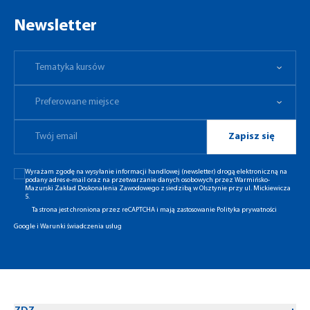
Newsletter
Tematyka kursów
Preferowane miejsce
Tematyka kursów
Preferowane miejsce
Zapisz się
Wyrażam zgodę na wysyłanie informacji handlowej (newsletter) drogą elektroniczną na
podany adres e-mail oraz na przetwarzanie danych osobowych przez Warmińsko-
Mazurski Zakład Doskonalenia Zawodowego z siedzibą w Olsztynie przy ul. Mickiewicza
5.
Ta strona jest chroniona przez reCAPTCHA i mają zastosowanie
Polityka prywatności
Google
i
Warunki świadczenia usług