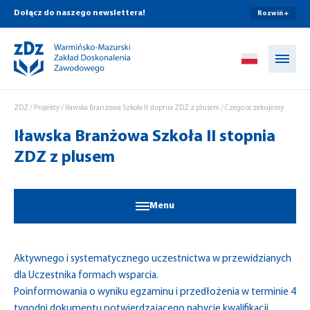
Dołącz do naszego newslettera!
Rozwiń +
Przejdź do treści
ZDZ
/
Projekty
/
Iławska Branżowa Szkoła II stopnia ZDZ z plusem
/
Czego oczekujemy
Iławska Branżowa Szkoła II stopnia
ZDZ z plusem
Menu
Aktywnego i systematycznego uczestnictwa w przewidzianych
dla Uczestnika formach wsparcia.
Poinformowania o wyniku egzaminu i przedłożenia w terminie 4
tygodni dokumentu potwierdzającego nabycie kwalifikacji