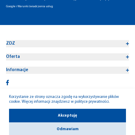
Google
i
Warunki świadczenia usług
ZDZ
Oferta
Informacje
Korzystanie ze strony oznacza zgodę na wykorzystywanie plików
cookie. Więcej informacji znajdziesz w
polityce prywatności
.
© 1992-2026 W-M ZDZ
Akceptuję
Odmawiam