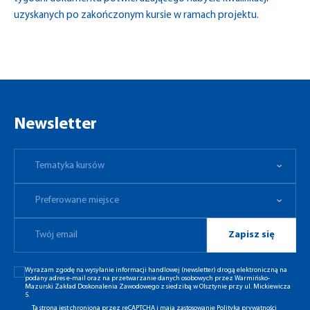
uzyskanych po zakończonym kursie w ramach projektu.
Newsletter
Tematyka kursów
Preferowane miejsce
Tematyka kursów
Preferowane miejsce
Zapisz się
Wyrażam zgodę na wysyłanie informacji handlowej (newsletter) drogą elektroniczną na
podany adres e-mail oraz na przetwarzanie danych osobowych przez Warmińsko-
Mazurski Zakład Doskonalenia Zawodowego z siedzibą w Olsztynie przy ul. Mickiewicza
5.
Ta strona jest chroniona przez reCAPTCHA i mają zastosowanie
Polityka prywatności