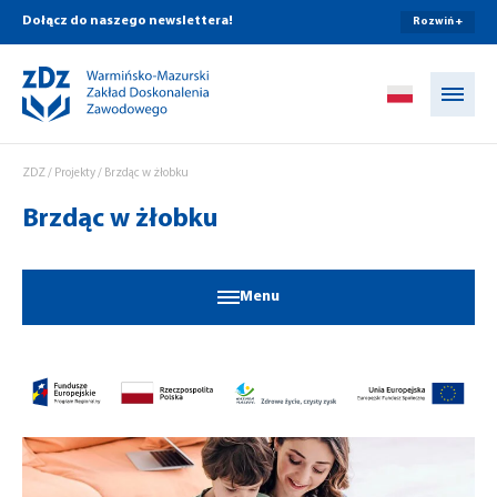
Dołącz do naszego newslettera!
Rozwiń +
Przejdź do treści
ZDZ
/
Projekty
/
Brzdąc w żłobku
Brzdąc w żłobku
Menu