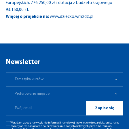
Europejskich: 776.250,00 zł i dotacja z budżetu krajowego
93.150,00 zł.
Więcej o projekcie na:
www.dziecko.wmzdz.pl
Newsletter
Tematyka kursów
Preferowane miejsce
Tematyka kursów
Preferowane miejsce
Zapisz się
Wyrażam zgodę na wysyłanie informacji handlowej (newsletter) drogą elektroniczną na
podany adres e-mail oraz na przetwarzanie danych osobowych przez Warmińsko-