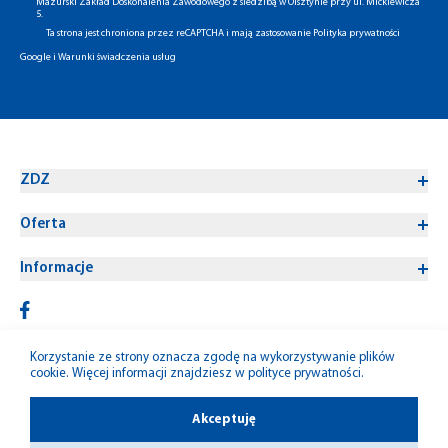
Mazurski Zakład Doskonalenia Zawodowego z siedzibą w Olsztynie przy ul. Mickiewicza
5.
Ta strona jest chroniona przez reCAPTCHA i mają zastosowanie
Polityka prywatności
Google
i
Warunki świadczenia usług
ZDZ
Oferta
Informacje
Korzystanie ze strony oznacza zgodę na wykorzystywanie plików
cookie. Więcej informacji znajdziesz w
polityce prywatności
.
© 1992-2026 W-M ZDZ
Akceptuję