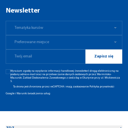
Newsletter
Tematyka kursów
Preferowane miejsce
Tematyka kursów
Preferowane miejsce
Zapisz się
Wyrażam zgodę na wysyłanie informacji handlowej (newsletter) drogą elektroniczną na
podany adres e-mail oraz na przetwarzanie danych osobowych przez Warmińsko-
Mazurski Zakład Doskonalenia Zawodowego z siedzibą w Olsztynie przy ul. Mickiewicza
5.
Ta strona jest chroniona przez reCAPTCHA i mają zastosowanie
Polityka prywatności
Google
i
Warunki świadczenia usług