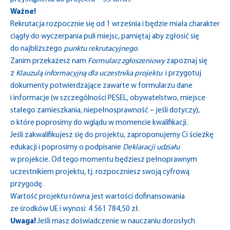
Ważne!
Rekrutacja rozpocznie się od 1 września i będzie miała charakter
ciągły do wyczerpania puli miejsc, pamiętaj aby zgłosić się
do najbliższego
punktu rekrutacyjnego
.
Zanim przekażesz nam
Formularz zgłoszeniowy
zapoznaj się
z
Klauzulą informacyjną dla uczestnika projektu
i przygotuj
dokumenty potwierdzające zawarte w formularzu dane
i informacje (w szczególności PESEL, obywatelstwo, miejsce
stałego zamieszkania, niepełnosprawność – jeśli dotyczy),
o które poprosimy do wglądu w momencie kwalifikacji.
Jeśli zakwalifikujesz się do projektu, zaproponujemy Ci ścieżkę
edukacji i poprosimy o podpisanie
Deklaracji udziału
w projekcie
. Od tego momentu będziesz pełnoprawnym
uczestnikiem projektu, tj. rozpoczniesz swoją cyfrową
przygodę.
Wartość projektu równa jest wartości dofinansowania
ze środków UE i wynosi: 4 561 784,50 zł.
Uwaga!
Jeśli masz doświadczenie w nauczaniu dorosłych