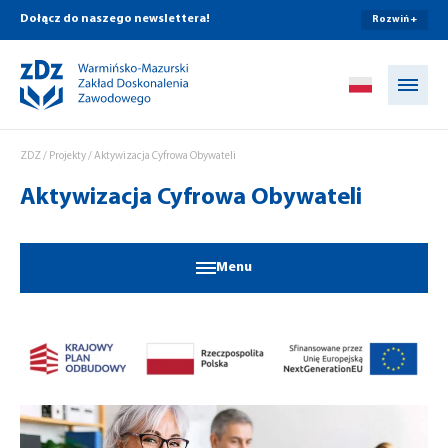
Dołącz do naszego newslettera!
Rozwiń +
Przejdź do treści
ZDZ
/
Projekty
/
Aktywizacja Cyfrowa Obywateli
Aktywizacja Cyfrowa Obywateli
Menu