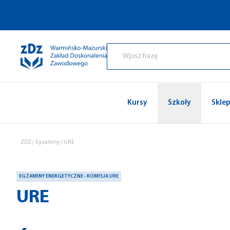
Przejdź do treści
Kursy
Szkoły
Skle
ZDZ
/
Egzaminy
/
URE
EGZAMINY ENERGETYCZNE - KOMISJA URE
URE