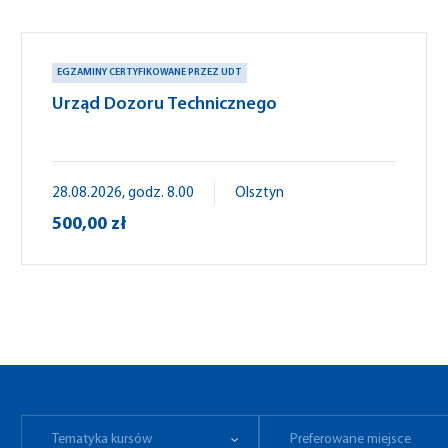
EGZAMINY CERTYFIKOWANE PRZEZ UDT
Urząd Dozoru Technicznego
28.08.2026, godz. 8.00
Olsztyn
500,00 zł
Tematyka kursów
Preferowane miejsce
Tematyka kursów
Preferowane miejsce