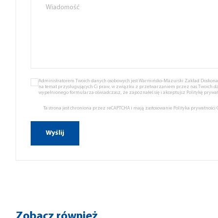
Administratorem Twoich danych osobowych jest Warmińsko-Mazurski Zakład Doskonale
na temat przysługujących Ci praw, w związku z przetwarzaniem przez nas Twoich d
wypełnionego formularza oświadczasz, że zapoznałeś się i akceptujsz
Politykę prywat
Ta strona jest chroniona przez reCAPTCHA i mają zastosowanie
Polityka prywatności
Zobacz również