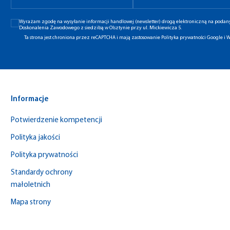
Wyrażam zgodę na wysyłanie informacji handlowej (newsletter) drogą elektroniczną na poda
Doskonalenia Zawodowego z siedzibą w Olsztynie przy ul. Mickiewicza 5.
Ta strona jest chroniona przez reCAPTCHA i mają zastosowanie
Polityka prywatności Google
i
W
Informacje
Potwierdzenie kompetencji
Polityka jakości
Polityka prywatności
Standardy ochrony
małoletnich
Mapa strony