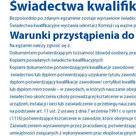
Świadectwa kwalifi
Bezpośrednio po zdanym egzaminie zostaje wystawione świadect
Świadectwa kwalifikacyjne wystawia sekretarz Komisji i są ważne p
Warunki przystąpienia d
Na egzamin należy zgłosić się z:
Dokumentem potwierdzającym tożsamość (dowód osobisty, praw
Kopiami posiadanych świadectw kwalifikacyjnych
Kopiami dokumentów potwierdzającymi kwalifikacje zawodowe:
świadectwo lub dyplom potwierdzający uzyskanie tytułu zawodo
dyplom potwierdzający kwalifikacje zawodowe/ certyfikat kwali
lub dyplom mistrzowski – w zawodach, w których nauczanie obejmuje
świadectwo ukończenia szkoły prowadzącej kształcenie w zawodz
urządzeń, instalacji i sieci lub zaświadczenie o przebiegu naucz
na podstawie art. 11 ust. 2 ustawy z dnia 7 września 1991 r. o syst
i 1116) potwierdzające kształcenie w zawodzie, które obejmuje treś
Zaświadczeniem wystawionym przez pracodawcę, potwierdzający
umiejętności związanych z wykonywaniem prac eksploatacyjnych urz