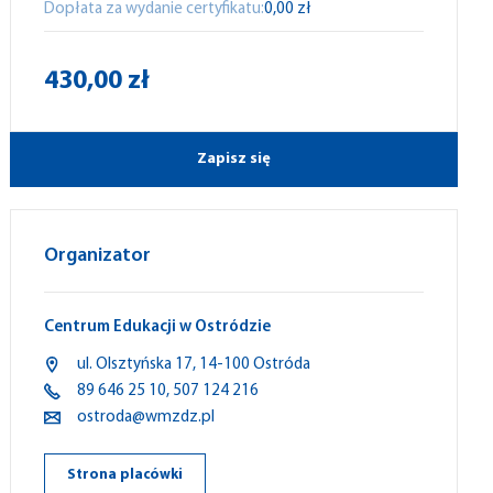
Dopłata za wydanie certyfikatu:
0,00 zł
430,00 zł
Zapisz się
Organizator
Centrum Edukacji w Ostródzie
ul.
Olsztyńska
17,
14-100
Ostróda
89 646 25 10
,
507 124 216
ostroda@wmzdz.pl
Strona placówki