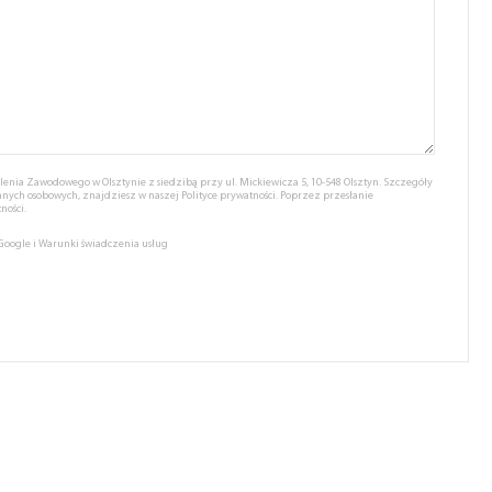
nia Zawodowego w Olsztynie z siedzibą przy ul. Mickiewicza 5, 10-548 Olsztyn. Szczegóły
anych osobowych, znajdziesz w naszej
Polityce prywatności.
Poprzez przesłanie
ności.
 Google
i
Warunki świadczenia usług