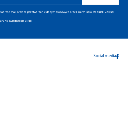
ny adres e-mail oraz na przetwarzanie danych osobowych przez Warmińsko-Mazurski Zakład
arunki świadczenia usług
Social media