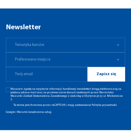
Newsletter
Tematyka kursów
Preferowane miejsce
Tematyka kursów
Preferowane miejsce
Zapisz się
Wyrażam zgodę na wysyłanie informacji handlowej (newsletter) drogą elektroniczną na
podany adres e-mail oraz na przetwarzanie danych osobowych przez Warmińsko-
Mazurski Zakład Doskonalenia Zawodowego z siedzibą w Olsztynie przy ul. Mickiewicza
5.
Ta strona jest chroniona przez reCAPTCHA i mają zastosowanie
Polityka prywatności
Google
i
Warunki świadczenia usług