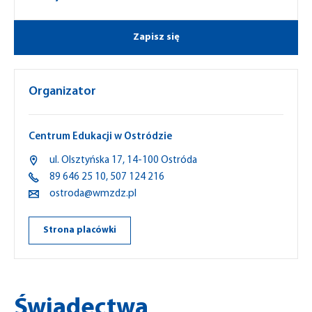
Zapisz się
Organizator
Centrum Edukacji w Ostródzie
ul.
Olsztyńska
17,
14-100
Ostróda
89 646 25 10
,
507 124 216
ostroda@wmzdz.pl
Strona placówki
Świadectwa