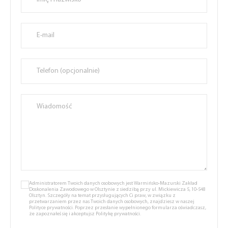
Administratorem Twoich danych osobowych jest Warmińsko-Mazurski Zakład
Doskonalenia Zawodowego w Olsztynie z siedzibą przy ul. Mickiewicza 5, 10-548
Olsztyn. Szczegóły na temat przysługujących Ci praw, w związku z
przetwarzaniem przez nas Twoich danych osobowych, znajdziesz w naszej
Polityce prywatności.
Poprzez przesłanie wypełnionego formularza oświadczasz,
że zapoznałeś się i akceptujsz
Politykę prywatności.