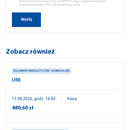
Ta strona jest chroniona przez reCAPTCHA i mają zastosowanie
Polityka
prywatności Google
i
Warunki świadczenia usług
Zobacz również
EGZAMINY ENERGETYCZNE - KOMISJA URE
URE
13.08.2026, godz. 16.00
Iława
480,60 zł