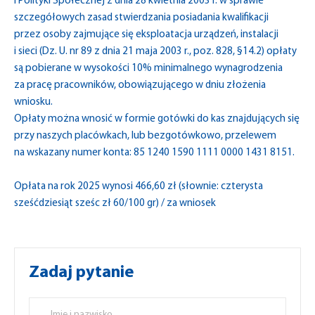
i Polityki Społecznej z dnia 28 kwietnia 2003 r. w sprawie
szczegółowych zasad stwierdzania posiadania kwalifikacji
przez osoby zajmujące się eksploatacja urządzeń, instalacji
i sieci (Dz. U. nr 89 z dnia 21 maja 2003 r., poz. 828, §14.2) opłaty
są pobierane w wysokości 10% minimalnego wynagrodzenia
za pracę pracowników, obowiązującego w dniu złożenia
wniosku.
Opłaty można wnosić w formie gotówki do kas znajdujących się
przy naszych placówkach, lub bezgotówkowo, przelewem
na wskazany numer konta: 85 1240 1590 1111 0000 1431 8151.
Opłata na rok 2025 wynosi 466,60 zł (słownie: czterysta
sześćdziesiąt sześc zł 60/100 gr) / za wniosek
Zadaj pytanie