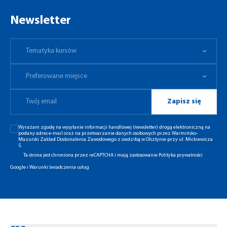
Newsletter
Tematyka kursów
Preferowane miejsce
Tematyka kursów
Preferowane miejsce
Zapisz się
Wyrażam zgodę na wysyłanie informacji handlowej (newsletter) drogą elektroniczną na
podany adres e-mail oraz na przetwarzanie danych osobowych przez Warmińsko-
Mazurski Zakład Doskonalenia Zawodowego z siedzibą w Olsztynie przy ul. Mickiewicza
5.
Ta strona jest chroniona przez reCAPTCHA i mają zastosowanie
Polityka prywatności
Google
i
Warunki świadczenia usług