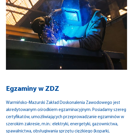
Egzaminy w ZDZ
Warmińsko-Mazurski Zakład Doskonalenia Zawodowego
jest
akredytowanym ośrodkiem egzaminacyjnym. Posiadamy szereg
certyfikatów,
umożliwiających przeprowadzanie egzaminów w
szerokim zakresie, m.in.:
elektryki, energetyki,
gazownictwa,
spawalnictwa, obsługiwania sprzętu ciężkiego (
koparki,