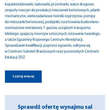
koparkoładowarki,
ł
adowarki
,
przecinarki, w
alce drogowe
,
zespoły maszyn do produkcji mieszanek betonowych,
pilarki
mechaniczne,
wielozadaniowe nośniki osprzętów
,
pompy
do mieszanki betonowej,
podajniki
,
rusztowania budowlano-
montażowe metalowe),
f-gazów,
urządzeń transportu
bliskiego,
spajaczy tworzyw sztucznych,
lutowania twardego,
a także E
gzaminy Krajowego Centrum Akredytacji.
Sprawdzanie kwalifikacji, poprzez egzamin, odbywa się
w Centrum Szkoleń
Branżowych oraz pozostałych Centrach
Edukacji ZDZ.
Czytaj więcej
Sprawdź ofertę wynajmu sal