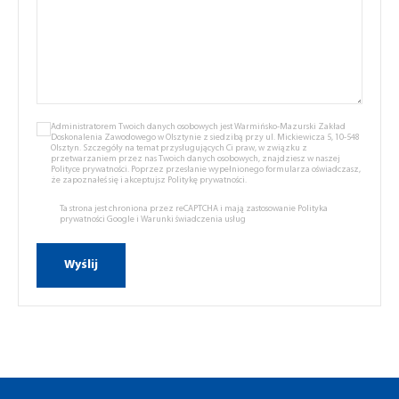
Administratorem Twoich danych osobowych jest Warmińsko-Mazurski Zakład
Doskonalenia Zawodowego w Olsztynie z siedzibą przy ul. Mickiewicza 5, 10-548
Olsztyn. Szczegóły na temat przysługujących Ci praw, w związku z
przetwarzaniem przez nas Twoich danych osobowych, znajdziesz w naszej
Polityce prywatności.
Poprzez przesłanie wypełnionego formularza oświadczasz,
że zapoznałeś się i akceptujsz
Politykę prywatności.
Ta strona jest chroniona przez reCAPTCHA i mają zastosowanie
Polityka
prywatności Google
i
Warunki świadczenia usług