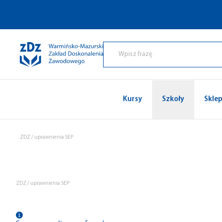
Przejdź do treści
Kursy
Szkoły
Skle
ZDZ
/
uprawnienia SEP
ZDZ
/
uprawnienia SEP