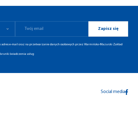
Zapisz się
ny adres e-mail oraz na przetwarzanie danych osobowych przez Warmińsko-Mazurski Zakład
arunki świadczenia usług
Social media