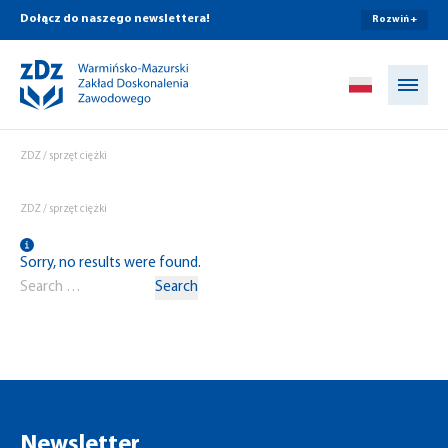
Dołącz do naszego newslettera!
Rozwiń +
Przejdź do treści
ZDZ
/
sprzęt ciężki
ZDZ
/
sprzęt ciężki
Sorry, no results were found.
Search for:
Search
Newsletter