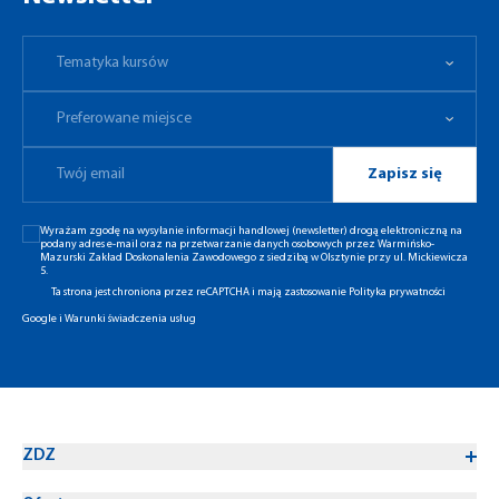
Tematyka kursów
Preferowane miejsce
Tematyka kursów
Preferowane miejsce
Zapisz się
Wyrażam zgodę na wysyłanie informacji handlowej (newsletter) drogą elektroniczną na
podany adres e-mail oraz na przetwarzanie danych osobowych przez Warmińsko-
Mazurski Zakład Doskonalenia Zawodowego z siedzibą w Olsztynie przy ul. Mickiewicza
5.
Ta strona jest chroniona przez reCAPTCHA i mają zastosowanie
Polityka prywatności
Google
i
Warunki świadczenia usług
ZDZ