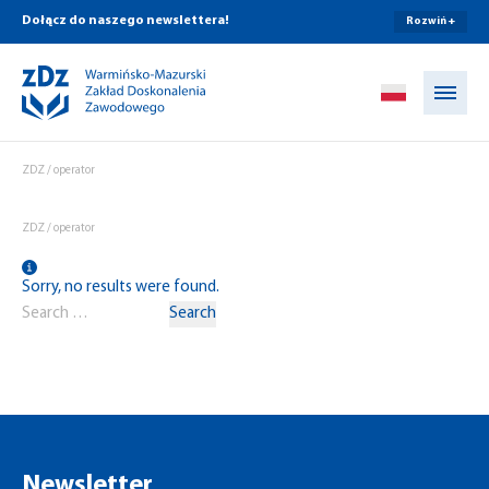
Dołącz do naszego newslettera!
Rozwiń +
Przejdź do treści
ZDZ
/
operator
ZDZ
/
operator
Sorry, no results were found.
Search for:
Search
Newsletter