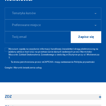
Tematyka kursów
Preferowane miejsce
Tematyka kursów
Preferowane miejsce
Zapisz się
Wyrażam zgodę na wysyłanie informacji handlowej (newsletter) drogą elektroniczną na
podany adres e-mail oraz na przetwarzanie danych osobowych przez Warmińsko-
Mazurski Zakład Doskonalenia Zawodowego z siedzibą w Olsztynie przy ul. Mickiewicza
5.
Ta strona jest chroniona przez reCAPTCHA i mają zastosowanie
Polityka prywatności
Google
i
Warunki świadczenia usług
ZDZ