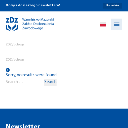
Dołącz do naszego newslettera!
Rozwiń +
Przejdź do treści
ZDZ
/
obłsuga
ZDZ
/
obłsuga
Sorry, no results were found.
Search for:
Search
Newsletter