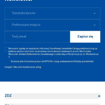
Tematyka kursów
Preferowane miejsce
Tematyka kursów
Preferowane miejsce
Zapisz się
Wyrażam zgodę na wysyłanie informacji handlowej (newsletter) drogą elektroniczną na
podany adres e-mail oraz na przetwarzanie danych osobowych przez Warmińsko-
Mazurski Zakład Doskonalenia Zawodowego z siedzibą w Olsztynie przy ul. Mickiewicza
5.
Ta strona jest chroniona przez reCAPTCHA i mają zastosowanie
Polityka prywatności
Google
i
Warunki świadczenia usług
ZDZ