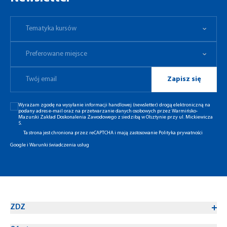
Tematyka kursów
Preferowane miejsce
Tematyka kursów
Preferowane miejsce
Zapisz się
Wyrażam zgodę na wysyłanie informacji handlowej (newsletter) drogą elektroniczną na
podany adres e-mail oraz na przetwarzanie danych osobowych przez Warmińsko-
Mazurski Zakład Doskonalenia Zawodowego z siedzibą w Olsztynie przy ul. Mickiewicza
5.
Ta strona jest chroniona przez reCAPTCHA i mają zastosowanie
Polityka prywatności
Google
i
Warunki świadczenia usług
ZDZ