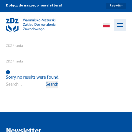
Dołącz do naszego newslettera!
Rozwiń +
Przejdź do treści
ZDZ
/
nauka
ZDZ
/
nauka
Sorry, no results were found.
Search for:
Search
Newsletter