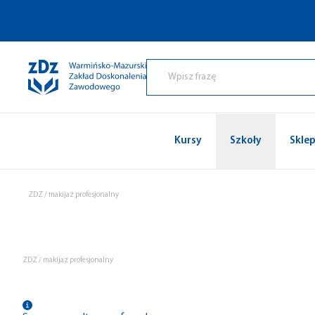
Przejdź do treści
Kursy
Szkoły
Skle
ZDZ
/
makijaż profesjonalny
ZDZ
/
makijaż profesjonalny