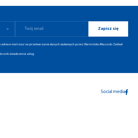
Zapisz się
ny adres e-mail oraz na przetwarzanie danych osobowych przez Warmińsko-Mazurski Zakład
arunki świadczenia usług
Social media