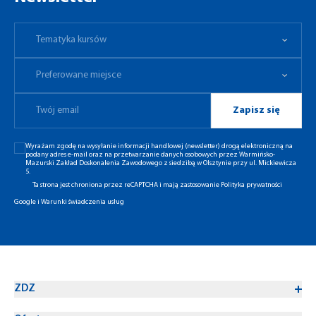
Tematyka kursów
Preferowane miejsce
Tematyka kursów
Preferowane miejsce
Zapisz się
Wyrażam zgodę na wysyłanie informacji handlowej (newsletter) drogą elektroniczną na
podany adres e-mail oraz na przetwarzanie danych osobowych przez Warmińsko-
Mazurski Zakład Doskonalenia Zawodowego z siedzibą w Olsztynie przy ul. Mickiewicza
5.
Ta strona jest chroniona przez reCAPTCHA i mają zastosowanie
Polityka prywatności
Google
i
Warunki świadczenia usług
ZDZ