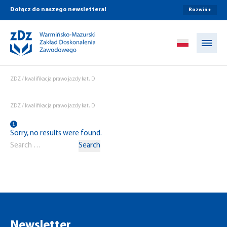
Dołącz do naszego newslettera!
Rozwiń +
Przejdź do treści
ZDZ
/
kwalifikacja prawo jazdy kat. D
ZDZ
/
kwalifikacja prawo jazdy kat. D
Sorry, no results were found.
Search for:
Search
Newsletter