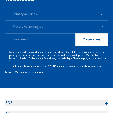
Tematyka kursów
Preferowane miejsce
Tematyka kursów
Preferowane miejsce
Zapisz się
Wyrażam zgodę na wysyłanie informacji handlowej (newsletter) drogą elektroniczną na
podany adres e-mail oraz na przetwarzanie danych osobowych przez Warmińsko-
Mazurski Zakład Doskonalenia Zawodowego z siedzibą w Olsztynie przy ul. Mickiewicza
5.
Ta strona jest chroniona przez reCAPTCHA i mają zastosowanie
Polityka prywatności
Google
i
Warunki świadczenia usług
ZDZ