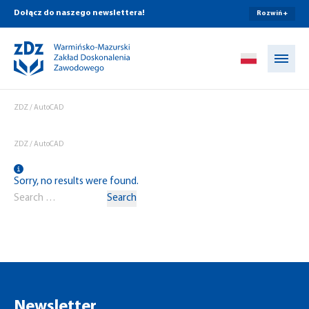
Dołącz do naszego newslettera!
Rozwiń +
Przejdź do treści
ZDZ
/
AutoCAD
ZDZ
/
AutoCAD
Sorry, no results were found.
Search for:
Search
Newsletter