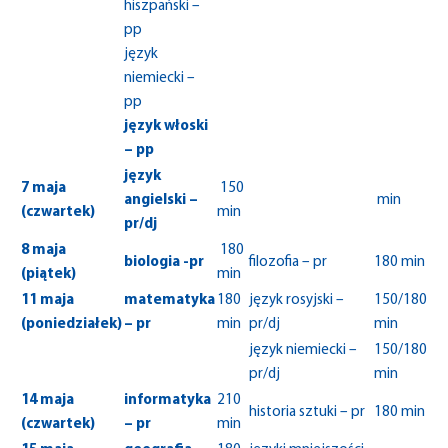
hiszpański –
pp
język
niemiecki –
pp
język włoski
– pp
język
7 maja
150
angielski –
min
(czwartek)
min
pr/dj
8 maja
180
biologia -pr
filozofia – pr
180 min
(piątek)
min
11 maja
matematyka
180
język rosyjski –
150/180
(poniedziałek)
– pr
min
pr/dj
min
język niemiecki –
150/180
pr/dj
min
14 maja
informatyka
210
historia sztuki – pr
180 min
(czwartek)
– pr
min