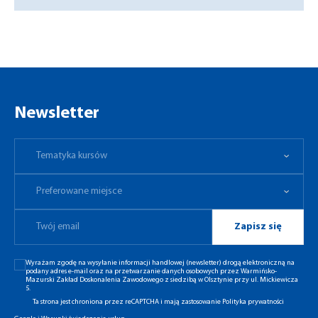
Newsletter
Tematyka kursów
Preferowane miejsce
Tematyka kursów
Preferowane miejsce
Zapisz się
Wyrażam zgodę na wysyłanie informacji handlowej (newsletter) drogą elektroniczną na
podany adres e-mail oraz na przetwarzanie danych osobowych przez Warmińsko-
Mazurski Zakład Doskonalenia Zawodowego z siedzibą w Olsztynie przy ul. Mickiewicza
5.
Ta strona jest chroniona przez reCAPTCHA i mają zastosowanie
Polityka prywatności