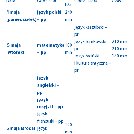
Data
Godz. 9:00
Godz. 14:00
Czas
F23
4 maja
język polski
240
(poniedziałek)
– pp
min
język kaszubski –
pr
język łemkowski –
210 min
5 maja
matematyka
180
pr
210 min
(wtorek)
– pp
min
język łaciński
180 min
i kultura antyczna –
pr
język
angielski –
pp
język
rosyjski – pp
język
francuski – pp
120
6 maja (środa)
język
min