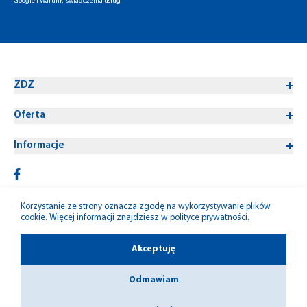
Google
i
Warunki świadczenia usług
ZDZ
Oferta
Informacje
Korzystanie ze strony oznacza zgodę na wykorzystywanie plików
cookie. Więcej informacji znajdziesz w
polityce prywatności
.
© 1992-2026 W-M ZDZ
Akceptuję
Odmawiam