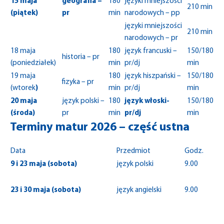
15 maja
geografia –
180
języki mniejszości
210 min
(piątek)
pr
min
narodowych – pp
języki mniejszości
210 min
narodowych – pr
18 maja
180
język francuski –
150/180
historia – pr
(poniedziałek)
min
pr/dj
min
19 maja
180
język hiszpański –
150/180
fizyka – pr
(wtorek
)
min
pr/dj
min
20 maja
język polski –
180
język włoski-
150/180
(środa)
pr
min
pr/dj
min
Terminy matur 2026 – część ustna
Data
Przedmiot
Godz.
9 i 23 maja (sobota)
język polski
9.00
23 i 30 maja (sobota)
język angielski
9.00