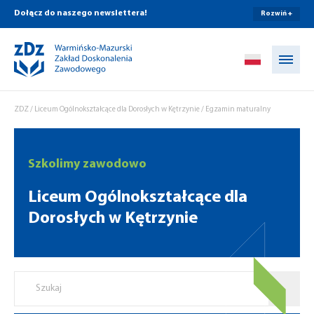
Dołącz do naszego newslettera!
Rozwiń +
Przejdź do treści
ZDZ
/
Liceum Ogólnokształcące dla Dorosłych w Kętrzynie
/
Egzamin maturalny
Szkolimy zawodowo
Liceum Ogólnokształcące dla
Dorosłych w Kętrzynie