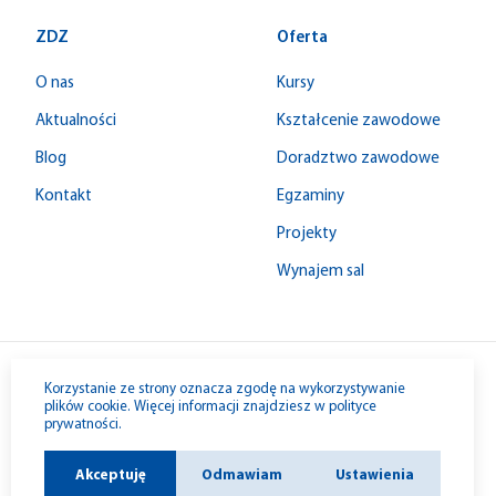
ZDZ
Oferta
O nas
Kursy
Aktualności
Kształcenie zawodowe
Blog
Doradztwo zawodowe
Kontakt
Egzaminy
Projekty
Wynajem sal
© 1992-2026 W-M ZDZ
Korzystanie ze strony oznacza zgodę na wykorzystywanie
plików cookie. Więcej informacji znajdziesz w
polityce
prywatności
.
Akceptuję
Odmawiam
Ustawienia