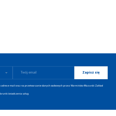
Zapisz się
ny adres e-mail oraz na przetwarzanie danych osobowych przez Warmińsko-Mazurski Zakład
arunki świadczenia usług