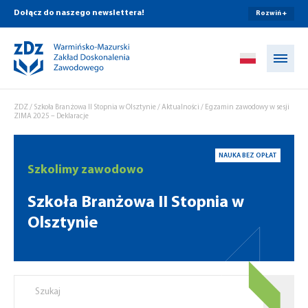
Dołącz do naszego newslettera!
Rozwiń +
Przejdź do treści
ZDZ
/
Szkoła Branżowa II Stopnia w Olsztynie
/
Aktualności
/
Egzamin zawodowy w sesji
ZIMA 2025 – Deklaracje
NAUKA BEZ OPŁAT
Szkolimy zawodowo
Szkoła Branżowa II Stopnia w
Olsztynie