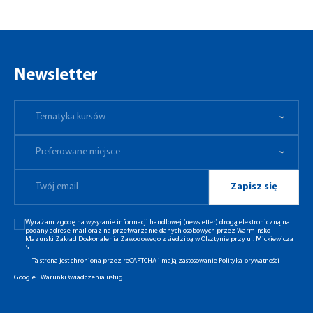
Newsletter
Tematyka kursów
Preferowane miejsce
Tematyka kursów
Preferowane miejsce
Zapisz się
Wyrażam zgodę na wysyłanie informacji handlowej (newsletter) drogą elektroniczną na
podany adres e-mail oraz na przetwarzanie danych osobowych przez Warmińsko-
Mazurski Zakład Doskonalenia Zawodowego z siedzibą w Olsztynie przy ul. Mickiewicza
5.
Ta strona jest chroniona przez reCAPTCHA i mają zastosowanie
Polityka prywatności
Google
i
Warunki świadczenia usług