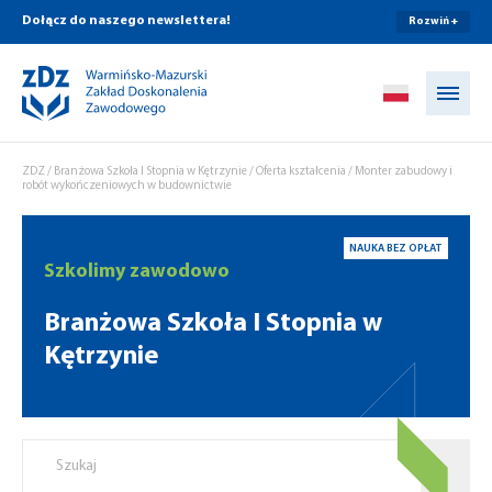
Dołącz do naszego newslettera!
Rozwiń +
Przejdź do treści
ZDZ
/
Branżowa Szkoła I Stopnia w Kętrzynie
/
Oferta kształcenia
/
Monter zabudowy i
robót wykończeniowych w budownictwie
NAUKA BEZ OPŁAT
Szkolimy zawodowo
Branżowa Szkoła I Stopnia w
Kętrzynie