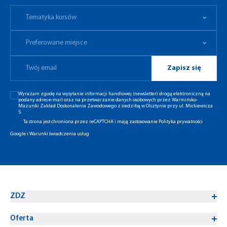
Tematyka kursów
Preferowane miejsce
Tematyka kursów
Preferowane miejsce
Zapisz się
Wyrażam zgodę na wysyłanie informacji handlowej (newsletter) drogą elektroniczną na
podany adres e-mail oraz na przetwarzanie danych osobowych przez Warmińsko-
Mazurski Zakład Doskonalenia Zawodowego z siedzibą w Olsztynie przy ul. Mickiewicza
5.
Ta strona jest chroniona przez reCAPTCHA i mają zastosowanie
Polityka prywatności
Google
i
Warunki świadczenia usług
ZDZ
Oferta