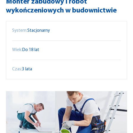
Monter zabudowy i robót
wykończeniowych w budownictwie
System:
Stacjonarny
Wiek:
Do 18 lat
Czas:
3 lata