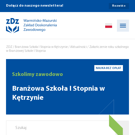
Dołącz do naszego newslettera!
Rozwiń +
Przejdź do treści
ZDZ
/
Branżowa Szkoła I Stopnia w Kętrzynie
/
Aktualności
/
Zakończenie roku szkolnego
w Branżowej Szkole I Stopnia
NAUKA BEZ OPŁAT
Szkolimy zawodowo
Branżowa Szkoła I Stopnia w
Kętrzynie