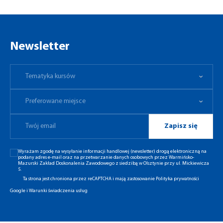
Newsletter
Tematyka kursów
Preferowane miejsce
Tematyka kursów
Preferowane miejsce
Zapisz się
Wyrażam zgodę na wysyłanie informacji handlowej (newsletter) drogą elektroniczną na
podany adres e-mail oraz na przetwarzanie danych osobowych przez Warmińsko-
Mazurski Zakład Doskonalenia Zawodowego z siedzibą w Olsztynie przy ul. Mickiewicza
5.
Ta strona jest chroniona przez reCAPTCHA i mają zastosowanie
Polityka prywatności
Google
i
Warunki świadczenia usług