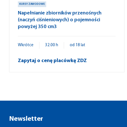
KURSY ZAWODOWE
Napełnianie zbiorników przenośnych
(naczyń ciśnieniowych) o pojemności
powyżej 350 cm3
Wkrótce
32.00 h
od 18 lat
Zapytaj o cenę placówkę ZDZ
Newsletter