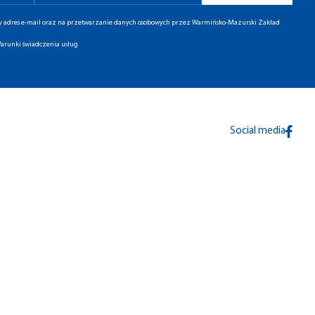
ny adres e-mail oraz na przetwarzanie danych osobowych przez Warmińsko-Mazurski Zakład
arunki świadczenia usług
Social media