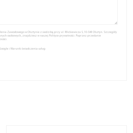
nia Zawodowego w Olsztynie z siedzibą przy ul. Mickiewicza 5, 10-548 Olsztyn. Szczegóły
anych osobowych, znajdziesz w naszej
Polityce prywatności.
Poprzez przesłanie
ności.
 Google
i
Warunki świadczenia usług