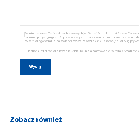
Administratorem Twoich danych osobowych jest Warmińsko-Mazurski Zakład Doskonale
na temat przysługujących Ci praw, w związku z przetwarzaniem przez nas Twoich d
wypełnionego formularza oświadczasz, że zapoznałeś się i akceptujsz
Politykę prywat
Ta strona jest chroniona przez reCAPTCHA i mają zastosowanie
Polityka prywatności
Zobacz również