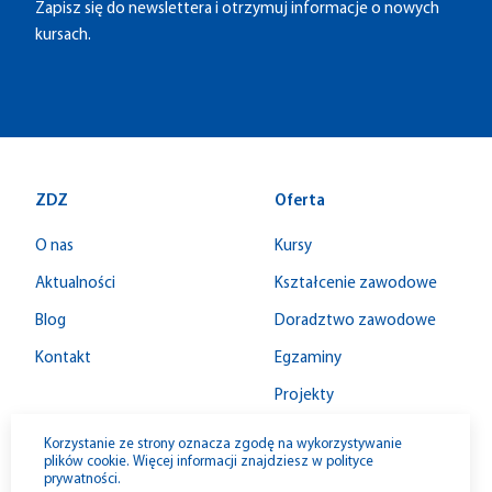
Zapisz się do newslettera i otrzymuj informacje o nowych
kursach.
ZDZ
Oferta
O nas
Kursy
Aktualności
Kształcenie zawodowe
Blog
Doradztwo zawodowe
Kontakt
Egzaminy
Projekty
Wynajem sal
Korzystanie ze strony oznacza zgodę na wykorzystywanie
plików cookie. Więcej informacji znajdziesz w
polityce
prywatności
.