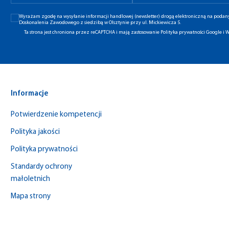
Wyrażam zgodę na wysyłanie informacji handlowej (newsletter) drogą elektroniczną na poda
Doskonalenia Zawodowego z siedzibą w Olsztynie przy ul. Mickiewicza 5.
Ta strona jest chroniona przez reCAPTCHA i mają zastosowanie
Polityka prywatności Google
i
W
Informacje
Potwierdzenie kompetencji
Polityka jakości
Polityka prywatności
Standardy ochrony
małoletnich
Mapa strony