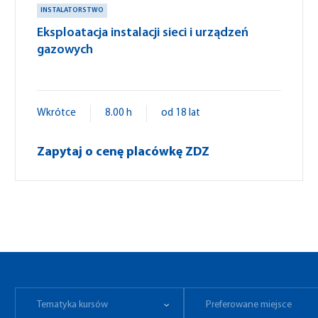
INSTALATORSTWO
Eksploatacja instalacji sieci i urządzeń
gazowych
Wkrótce
8.00 h
od 18 lat
Zapytaj o cenę placówkę ZDZ
Tematyka kursów
Preferowane miejsce
Tematyka kursów
Preferowane miejsce