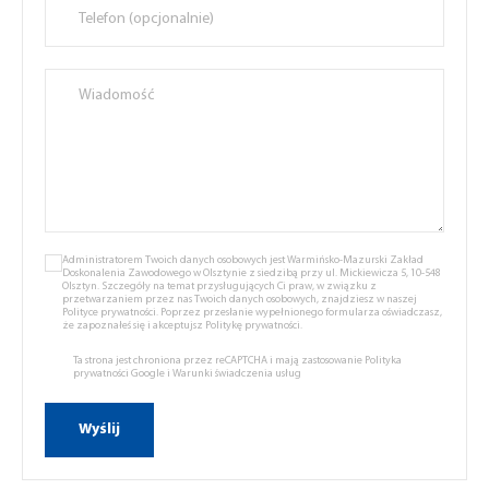
Administratorem Twoich danych osobowych jest Warmińsko-Mazurski Zakład
Doskonalenia Zawodowego w Olsztynie z siedzibą przy ul. Mickiewicza 5, 10-548
Olsztyn. Szczegóły na temat przysługujących Ci praw, w związku z
przetwarzaniem przez nas Twoich danych osobowych, znajdziesz w naszej
Polityce prywatności.
Poprzez przesłanie wypełnionego formularza oświadczasz,
że zapoznałeś się i akceptujsz
Politykę prywatności.
Ta strona jest chroniona przez reCAPTCHA i mają zastosowanie
Polityka
prywatności Google
i
Warunki świadczenia usług