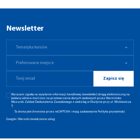
Newsletter
Tematyka kursów
Preferowane miejsce
Tematyka kursów
Preferowane miejsce
Zapisz się
Wyrażam zgodę na wysyłanie informacji handlowej (newsletter) drogą elektroniczną na
podany adres e-mail oraz na przetwarzanie danych osobowych przez Warmińsko-
Mazurski Zakład Doskonalenia Zawodowego z siedzibą w Olsztynie przy ul. Mickiewicza
5.
Ta strona jest chroniona przez reCAPTCHA i mają zastosowanie
Polityka prywatności
Google
i
Warunki świadczenia usług