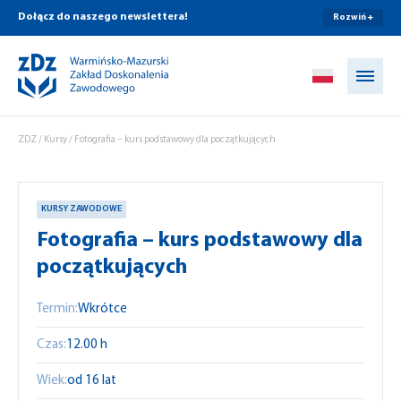
Dołącz do naszego newslettera!
Rozwiń +
Przejdź do treści
ZDZ
/
Kursy
/
Fotografia – kurs podstawowy dla początkujących
KURSY ZAWODOWE
Fotografia – kurs podstawowy dla
początkujących
Termin:
Wkrótce
Czas:
12.00 h
Wiek:
od 16 lat