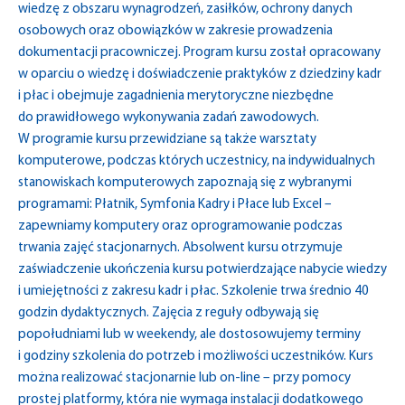
wiedzę z obszaru wynagrodzeń, zasiłków, ochrony danych
osobowych oraz obowiązków w zakresie prowadzenia
dokumentacji pracowniczej. Program kursu został opracowany
w oparciu o wiedzę i doświadczenie praktyków z dziedziny kadr
i płac i obejmuje zagadnienia merytoryczne niezbędne
do prawidłowego wykonywania zadań zawodowych.
W programie kursu przewidziane są także warsztaty
komputerowe, podczas których uczestnicy, na indywidualnych
stanowiskach komputerowych zapoznają się z wybranymi
programami: Płatnik, Symfonia Kadry i Płace lub Excel –
zapewniamy komputery oraz oprogramowanie podczas
trwania zajęć stacjonarnych. Absolwent kursu otrzymuje
zaświadczenie ukończenia kursu potwierdzające nabycie wiedzy
i umiejętności z zakresu kadr i płac. Szkolenie trwa średnio 40
godzin dydaktycznych. Zajęcia z reguły odbywają się
popołudniami lub w weekendy, ale dostosowujemy terminy
i godziny szkolenia do potrzeb i możliwości uczestników. Kurs
można realizować stacjonarnie lub on-line – przy pomocy
prostej platformy, która nie wymaga instalacji dodatkowego