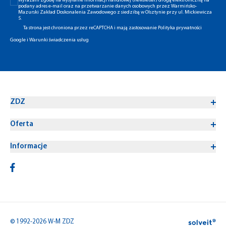
Wyrażam zgodę na wysyłanie informacji handlowej (newsletter) drogą elektroniczną na
podany adres e-mail oraz na przetwarzanie danych osobowych przez Warmińsko-
Mazurski Zakład Doskonalenia Zawodowego z siedzibą w Olsztynie przy ul. Mickiewicza
5.
Ta strona jest chroniona przez reCAPTCHA i mają zastosowanie
Polityka prywatności
Google
i
Warunki świadczenia usług
ZDZ
Oferta
Informacje
© 1992-2026 W-M ZDZ