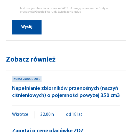
Ta strona jest chroniona przez reCAPTCHA i mają zastosowanie
Polityka
prywatności Google
i
Warunki świadczenia usług
Zobacz również
KURSY ZAWODOWE
Napełnianie zbiorników przenośnych (naczyń
ciśnieniowych) o pojemności powyżej 350 cm3
Wkrótce
32.00 h
od 18 lat
Zapytaj o cenę placówkę ZDZ