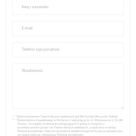
Administratorem Twoich danych osobowych jest Warmińsko-Mazurski Zakład
Doskonalenia Zawodowego w Olsztynie z siedzibą przy ul. Mickiewicza 5, 10-548
Olsztyn. Szczegóły na temat przysługujących Ci praw, w związku z
przetwarzaniem przez nas Twoich danych osobowych, znajdziesz w naszej
Polityce prywatności.
Poprzez przesłanie wypełnionego formularza oświadczasz,
że zapoznałeś się i akceptujsz
Politykę prywatności.