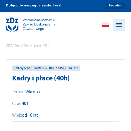
Dołącz do naszego newslettera!
Rozwiń +
Przejdź do treści
ZDZ
/
Kursy
/
Kadry i płace (40h)
ZARZĄDZANIE / ADMINISTRACJA / KSIĘGOWOŚĆ
Kadry i płace (40h)
Termin:
Wkrótce
Czas:
40 h
Wiek:
od 18 lat