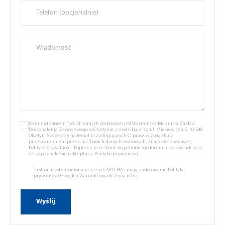
Administratorem Twoich danych osobowych jest Warmińsko-Mazurski Zakład
Doskonalenia Zawodowego w Olsztynie z siedzibą przy ul. Mickiewicza 5, 10-548
Olsztyn. Szczegóły na temat przysługujących Ci praw, w związku z
przetwarzaniem przez nas Twoich danych osobowych, znajdziesz w naszej
Polityce prywatności.
Poprzez przesłanie wypełnionego formularza oświadczasz,
że zapoznałeś się i akceptujsz
Politykę prywatności.
Ta strona jest chroniona przez reCAPTCHA i mają zastosowanie
Polityka
prywatności Google
i
Warunki świadczenia usług