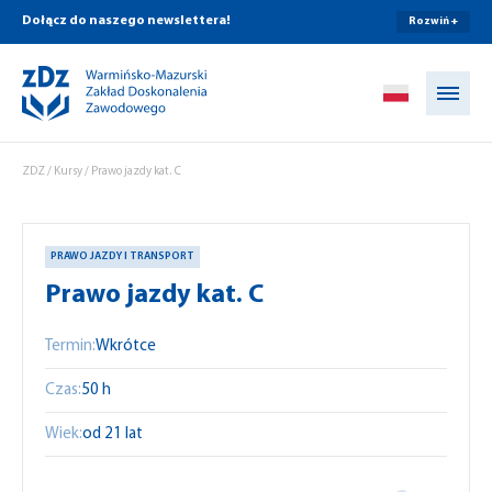
Dołącz do naszego newslettera!
Rozwiń +
Przejdź do treści
ZDZ
/
Kursy
/
Prawo jazdy kat. C
PRAWO JAZDY I TRANSPORT
Prawo jazdy kat. C
Termin:
Wkrótce
Czas:
50 h
Wiek:
od 21 lat