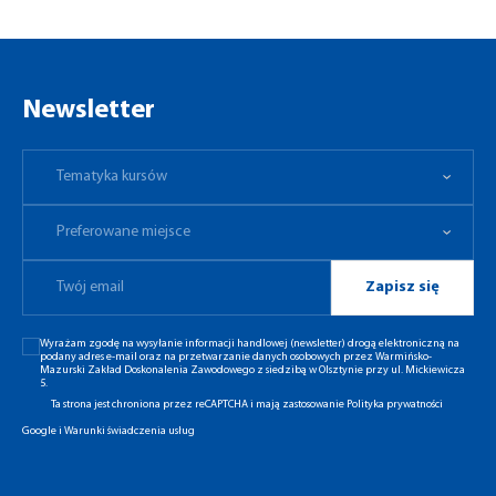
Newsletter
Tematyka kursów
Preferowane miejsce
Tematyka kursów
Preferowane miejsce
Zapisz się
Wyrażam zgodę na wysyłanie informacji handlowej (newsletter) drogą elektroniczną na
podany adres e-mail oraz na przetwarzanie danych osobowych przez Warmińsko-
Mazurski Zakład Doskonalenia Zawodowego z siedzibą w Olsztynie przy ul. Mickiewicza
5.
Ta strona jest chroniona przez reCAPTCHA i mają zastosowanie
Polityka prywatności
Google
i
Warunki świadczenia usług